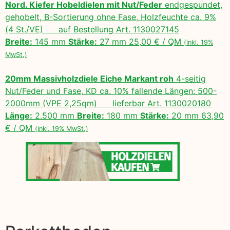
Nord. Kiefer Hobeldielen mit Nut/Feder
endgespundet,
gehobelt, B-Sortierung ohne Fase, Holzfeuchte ca. 9%
(4 St./VE) auf Bestellung Art. 1130027145
Breite:
145 mm
Stärke:
27 mm 25,00 € / QM
(inkl. 19%
MwSt.)
20mm Massivholzdiele Eiche Markant roh
4-seitig
Nut/Feder und Fase, KD ca. 10% fallende Längen: 500-
2000mm (VPE 2,25qm) lieferbar Art. 1130020180
Länge:
2.500 mm
Breite:
180 mm
Stärke:
20 mm 63,90
€ / QM
(inkl. 19% MwSt.)