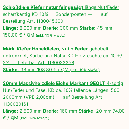
Schloßdiele Kiefer natur feingesägt
längs Nut/Feder
scharfkantig KD 10% — Sonderposten — auf
Bestellung Art. 1130045300
Länge:
8.000 mm
Breite:
300 mm
Stärke:
45 mm
150,00 € / QM
(inkl. 19% MwSt.)
Märk. Kiefer Hobeldielen, Nut + Feder
gehobelt,
getrocknet, Sortierung Natur KD Holzfeuchte ca. 10 +/-
2% lieferbar Art. 1130032258
Stärke:
33 mm 108,80 € / QM
(inkl. 19% MwSt.)
20mm Massivholzdiele Eiche Markant GEÖLT
4-seitig
Nut/Feder und Fase, KD ca. 10% fallende Längen: 500-
2000mm (VPE 2,00qm) auf Bestellung Art.
1130020161
Länge:
2.500 mm
Breite:
160 mm
Stärke:
20 mm 74,00
€ / QM
(inkl. 19% MwSt.)