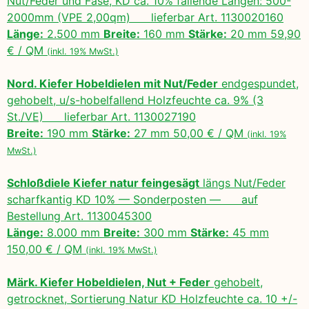
Nut/Feder und Fase, KD ca. 10% fallende Längen: 500-
2000mm (VPE 2,00qm) lieferbar Art. 1130020160
Länge:
2.500 mm
Breite:
160 mm
Stärke:
20 mm 59,90
€ / QM
(inkl. 19% MwSt.)
Nord. Kiefer Hobeldielen mit Nut/Feder
endgespundet,
gehobelt, u/s-hobelfallend Holzfeuchte ca. 9% (3
St./VE) lieferbar Art. 1130027190
Breite:
190 mm
Stärke:
27 mm 50,00 € / QM
(inkl. 19%
MwSt.)
Schloßdiele Kiefer natur feingesägt
längs Nut/Feder
scharfkantig KD 10% — Sonderposten — auf
Bestellung Art. 1130045300
Länge:
8.000 mm
Breite:
300 mm
Stärke:
45 mm
150,00 € / QM
(inkl. 19% MwSt.)
Märk. Kiefer Hobeldielen, Nut + Feder
gehobelt,
getrocknet, Sortierung Natur KD Holzfeuchte ca. 10 +/-