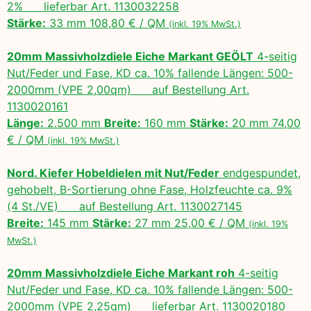
2% lieferbar Art. 1130032258
Stärke:
33 mm 108,80 € / QM
(inkl. 19% MwSt.)
20mm Massivholzdiele Eiche Markant GEÖLT
4-seitig
Nut/Feder und Fase, KD ca. 10% fallende Längen: 500-
2000mm (VPE 2,00qm) auf Bestellung Art.
1130020161
Länge:
2.500 mm
Breite:
160 mm
Stärke:
20 mm 74,00
€ / QM
(inkl. 19% MwSt.)
Nord. Kiefer Hobeldielen mit Nut/Feder
endgespundet,
gehobelt, B-Sortierung ohne Fase, Holzfeuchte ca. 9%
(4 St./VE) auf Bestellung Art. 1130027145
Breite:
145 mm
Stärke:
27 mm 25,00 € / QM
(inkl. 19%
MwSt.)
20mm Massivholzdiele Eiche Markant roh
4-seitig
Nut/Feder und Fase, KD ca. 10% fallende Längen: 500-
2000mm (VPE 2,25qm) lieferbar Art. 1130020180