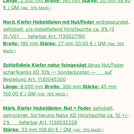
Länge:
2.500 mm
Breite:
160 mm
Stärke:
20 mm 59,90
€ / QM
(inkl. 19% MwSt.)
Nord. Kiefer Hobeldielen mit Nut/Feder
endgespundet,
gehobelt, u/s-hobelfallend Holzfeuchte ca. 9% (3
St./VE) lieferbar Art. 1130027190
Breite:
190 mm
Stärke:
27 mm 50,00 € / QM
(inkl. 19%
MwSt.)
Schloßdiele Kiefer natur feingesägt
längs Nut/Feder
scharfkantig KD 10% — Sonderposten — auf
Bestellung Art. 1130045300
Länge:
8.000 mm
Breite:
300 mm
Stärke:
45 mm
150,00 € / QM
(inkl. 19% MwSt.)
Märk. Kiefer Hobeldielen, Nut + Feder
gehobelt,
getrocknet, Sortierung Natur KD Holzfeuchte ca. 10 +/-
2% lieferbar Art. 1130032258
Stärke:
33 mm 108,80 € / QM
(inkl. 19% MwSt.)