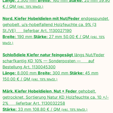
Länge:
2.500 mm
Breite:
160 mm
Stärke:
20 mm 59,90
€ / QM
(inkl. 19% MwSt.)
Nord. Kiefer Hobeldielen mit Nut/Feder
endgespundet,
gehobelt, u/s-hobelfallend Holzfeuchte ca. 9% (3
St./VE) lieferbar Art. 1130027190
Breite:
190 mm
Stärke:
27 mm 50,00 € / QM
(inkl. 19%
MwSt.)
Schloßdiele Kiefer natur feingesägt
längs Nut/Feder
scharfkantig KD 10% — Sonderposten — auf
Bestellung Art. 1130045300
Länge:
8.000 mm
Breite:
300 mm
Stärke:
45 mm
150,00 € / QM
(inkl. 19% MwSt.)
Märk. Kiefer Hobeldielen, Nut + Feder
gehobelt,
getrocknet, Sortierung Natur KD Holzfeuchte ca. 10 +/-
2% lieferbar Art. 1130032258
Stärke:
33 mm 108,80 € / QM
(inkl. 19% MwSt.)