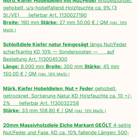
Nord. Kiefer Hobeldielen mit Nut/Feder
endgespundet,
gehobelt, u/s-hobelfallend Holzfeuchte ca. 9% (3
St./VE) lieferbar Art. 1130027190
Breite:
190 mm
Stärke:
27 mm 50,00 € / QM
(inkl. 19%
MwSt.)
Schloßdiele Kiefer natur feingesägt
längs Nut/Feder
scharfkantig KD 10% — Sonderposten — auf
Bestellung Art. 1130045300
Länge:
8.000 mm
Breite:
300 mm
Stärke:
45 mm
150,00 € / QM
(inkl. 19% MwSt.)
Märk. Kiefer Hobeldielen, Nut + Feder
gehobelt,
getrocknet, Sortierung Natur KD Holzfeuchte ca. 10 +/-
2% lieferbar Art. 1130032258
Stärke:
33 mm 108,80 € / QM
(inkl. 19% MwSt.)
20mm Massivholzdiele Eiche Markant GEÖLT
4-seitig
Nut/Feder und Fase, KD ca. 10% fallende Längen: 500-