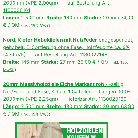
2000mm (VPE 2,00qm) auf Bestellung Art.
1130020161
Länge:
2.500 mm
Breite:
160 mm
Stärke:
20 mm 74,00
€ / QM
(inkl. 19% MwSt.)
Nord. Kiefer Hobeldielen mit Nut/Feder
endgespundet,
gehobelt, B-Sortierung ohne Fase, Holzfeuchte ca. 9%
(4 St./VE) auf Bestellung Art. 1130027145
Breite:
145 mm
Stärke:
27 mm 25,00 € / QM
(inkl. 19%
MwSt.)
20mm Massivholzdiele Eiche Markant roh
4-seitig
Nut/Feder und Fase, KD ca. 10% fallende Längen: 500-
2000mm (VPE 2,25qm) lieferbar Art. 1130020180
Länge:
2.500 mm
Breite:
180 mm
Stärke:
20 mm 63,90
€ / QM
(inkl. 19% MwSt.)