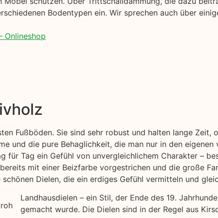
 Möbel schützen. Über Trittschalldämmung, die dazu beitr
rschiedenen Bodentypen ein. Wir sprechen auch über einige
– Onlineshop
ivholz
esten Fußböden. Sie sind sehr robust und halten lange Zeit
me und die pure Behaglichkeit, die man nur in den eigenen 
ag für Tag ein Gefühl von unvergleichlichem Charakter – bes
bereits mit einer Beizfarbe vorgestrichen und die große Far
chönen Dielen, die ein erdiges Gefühl vermitteln und gleic
Landhausdielen – ein Stil, der Ende des 19. Jahrhund
gemacht wurde. Die Dielen sind in der Regel aus Kirs