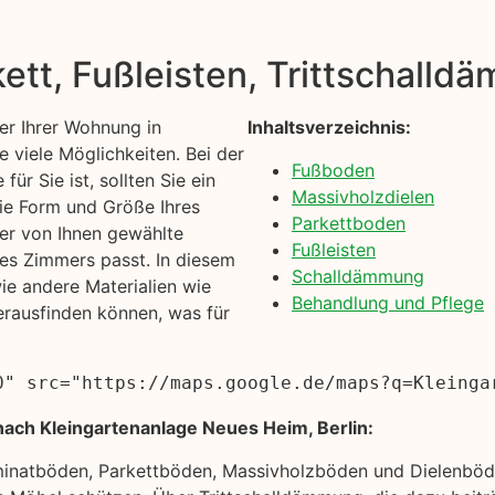
kett, Fußleisten, Trittschall
r Ihrer Wohnung in
Inhaltsverzeichnis:
 viele Möglichkeiten. Bei der
Fußboden
ür Sie ist, sollten Sie ein
Massivholzdielen
die Form und Größe Ihres
Parkettboden
der von Ihnen gewählte
Fußleisten
es Zimmers passt. In diesem
Schalldämmung
e andere Materialien wie
Behandlung und Pflege
erausfinden können, was für
0" src="https://maps.google.de/maps?q=Kleinga
nach Kleingartenanlage Neues Heim, Berlin:
minatböden, Parkettböden, Massivholzböden und Dielenböde