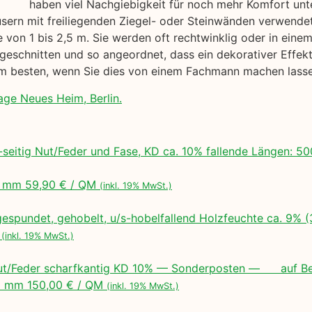
haben viel Nachgiebigkeit für noch mehr Komfort unt
usern mit freiliegenden Ziegel- oder Steinwänden verwendet
 von 1 bis 2,5 m. Sie werden oft rechtwinklig oder in ein
geschnitten und so angeordnet, dass ein dekorativer Effekt 
 am besten, wenn Sie dies von einem Fachmann machen lass
lage Neues Heim, Berlin.
seitig Nut/Feder und Fase, KD ca. 10% fallende Längen:
 mm 59,90 € / QM
(inkl. 19% MwSt.)
espundet, gehobelt, u/s-hobelfallend Holzfeuchte ca. 9% 
M
(inkl. 19% MwSt.)
ut/Feder scharfkantig KD 10% — Sonderposten — auf Bes
 mm 150,00 € / QM
(inkl. 19% MwSt.)