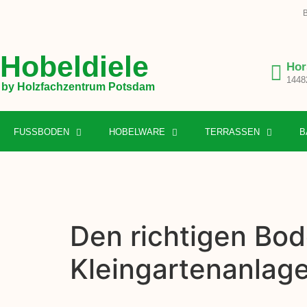
B
Hobeldiele
Hor
1448
by Holzfachzentrum Potsdam
FUSSBODEN
HOBELWARE
TERRASSEN
B
Den richtigen Bod
Kleingartenanlag