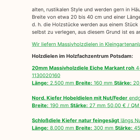
alten, rustikalen Style und werden gern in Hä
Breite von etwa 20 bis 40 cm und einer Länge
d. h. die Holzstücke werden aus einem Stück 
selbst zu verlegen, aus diesem Grund ist es
Wir liefern Massivholzdielen in Kleingartenan
Holzdielen im Holzfachzentrum Potsdam:
20mm Massivholzdiele Eiche Markant roh
4-
1130020160
Länge:
2.500 mm
Breite:
160 mm
Stärke:
20
Nord. Kiefer Hobeldielen mit Nut/Feder
endg
Breite:
190 mm
Stärke:
27 mm 50,00 € / Q
Schloßdiele Kiefer natur feingesägt
längs N
Länge:
8.000 mm
Breite:
300 mm
Stärke:
45