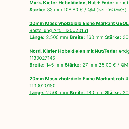
Märk. Kiefer Hobeldielen, Nut + Feder
gehobe
Stärke:
33 mm 108,80 € / QM
(inkl. 19% MwSt.)
20mm Massivholzdiele Eiche Markant GEÖ
Bestellung Art. 1130020161
Länge:
2.500 mm
Breite:
160 mm
Stärke:
20
Nord. Kiefer Hobeldielen mit Nut/Feder
endg
1130027145
Breite:
145 mm
Stärke:
27 mm 25,00 € / Q
20mm Massivholzdiele Eiche Markant roh
4-
1130020180
Länge:
2.500 mm
Breite:
180 mm
Stärke:
20