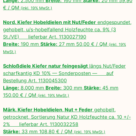
Länge:
2.500 mm
Breite:
160 mm
Stärke:
20 mm 59,90
€ / QM
(inkl. 19% MwSt.)
Nord. Kiefer Hobeldielen mit Nut/Feder
endgespundet,
gehobelt, u/s-hobelfallend Holzfeuchte ca. 9% (3
St./VE) lieferbar Art. 1130027190
Breite:
190 mm
Stärke:
27 mm 50,00 € / QM
(inkl. 19%
MwSt.)
Schloßdiele Kiefer natur feingesägt
längs Nut/Feder
scharfkantig KD 10% — Sonderposten — auf
Bestellung Art. 1130045300
Länge:
8.000 mm
Breite:
300 mm
Stärke:
45 mm
150,00 € / QM
(inkl. 19% MwSt.)
Märk. Kiefer Hobeldielen, Nut + Feder
gehobelt,
getrocknet, Sortierung Natur KD Holzfeuchte ca. 10 +/-
2% lieferbar Art. 1130032258
Stärke:
33 mm 108,80 € / QM
(inkl. 19% MwSt.)