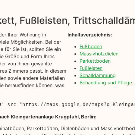
kett, Fußleisten, Trittschall
er Ihrer Wohnung in
Inhaltsverzeichnis:
iele Möglichkeiten. Bei der
Fußboden
für Sie ist, sollten Sie ein
Massivholzdielen
die Größe und Form Ihres
Parkettboden
 der von Ihnen gewählte
Fußleisten
res Zimmers passt. In diesem
Schalldämmung
en sowie andere Materialien
Behandlung und Pflege
ie herausfinden können, was
0" src="https://maps.google.de/maps?q=Kleinga
ach Kleingartenanlage Krugpfuhl, Berlin:
minatböden, Parkettböden, Dielenböden und Massivholzböde