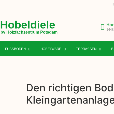
B
Hobeldiele
Hor
1448
by Holzfachzentrum Potsdam
FUSSBODEN
HOBELWARE
TERRASSEN
B
Den richtigen Bod
Kleingartenanlag