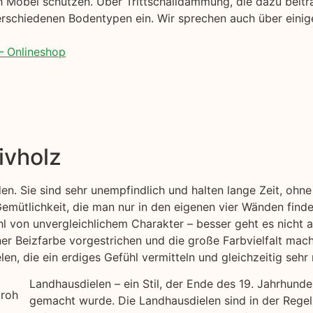
 Möbel schützen. Über Trittschalldämmung, die dazu beiträ
rschiedenen Bodentypen ein. Wir sprechen auch über einige
– Onlineshop
ivholz
den. Sie sind sehr unempfindlich und halten lange Zeit, oh
emütlichkeit, die man nur in den eigenen vier Wänden findet
l von unvergleichlichem Charakter – besser geht es nicht a
iner Beizfarbe vorgestrichen und die große Farbvielfalt ma
en, die ein erdiges Gefühl vermitteln und gleichzeitig sehr 
Landhausdielen – ein Stil, der Ende des 19. Jahrhund
gemacht wurde. Die Landhausdielen sind in der Regel