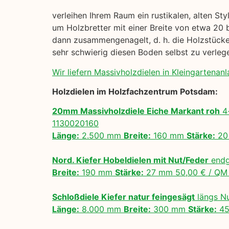
verleihen Ihrem Raum ein rustikalen, alten St
um Holzbretter mit einer Breite von etwa 20 
dann zusammengenagelt, d. h. die Holzstücke 
sehr schwierig diesen Boden selbst zu verle
Wir liefern Massivholzdielen in Kleingartenanl
Holzdielen im Holzfachzentrum Potsdam:
20mm Massivholzdiele Eiche Markant roh
4-
1130020160
Länge:
2.500 mm
Breite:
160 mm
Stärke:
20
Nord. Kiefer Hobeldielen mit Nut/Feder
endg
Breite:
190 mm
Stärke:
27 mm 50,00 € / Q
Schloßdiele Kiefer natur feingesägt
längs N
Länge:
8.000 mm
Breite:
300 mm
Stärke:
45