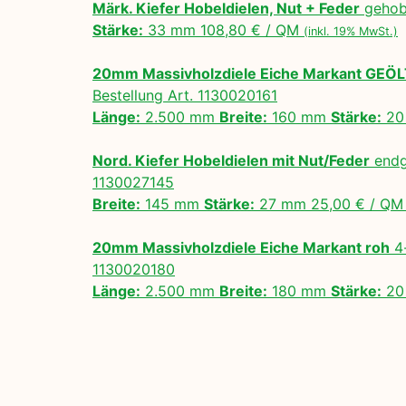
Märk. Kiefer Hobeldielen, Nut + Feder
gehobe
Stärke:
33 mm 108,80 € / QM
(inkl. 19% MwSt.)
20mm Massivholzdiele Eiche Markant GEÖ
Bestellung Art. 1130020161
Länge:
2.500 mm
Breite:
160 mm
Stärke:
20
Nord. Kiefer Hobeldielen mit Nut/Feder
endg
1130027145
Breite:
145 mm
Stärke:
27 mm 25,00 € / Q
20mm Massivholzdiele Eiche Markant roh
4-
1130020180
Länge:
2.500 mm
Breite:
180 mm
Stärke:
20