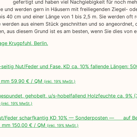
gefertigt und haben viel Nachgiebigkeit für noch me
yle und werden gern in Häusern mit freiliegenden Ziegel- o
bis 40 cm und einer Länge von 1 bis 2,5 m. Sie werden oft r
werden aus einem Stück geschnitten und so angeordnet, das
gen, aus diesem Grund ist es am besten, wenn Sie dies von
age Krugpfuhl, Berlin.
seitig Nut/Feder und Fase, KD ca. 10% fallende Längen:
 mm 59,90 € / QM
(inkl. 19% MwSt.)
espundet, gehobelt, u/s-hobelfallend Holzfeuchte ca. 9% 
M
(inkl. 19% MwSt.)
ut/Feder scharfkantig KD 10% — Sonderposten — auf Bes
 mm 150,00 € / QM
(inkl. 19% MwSt.)