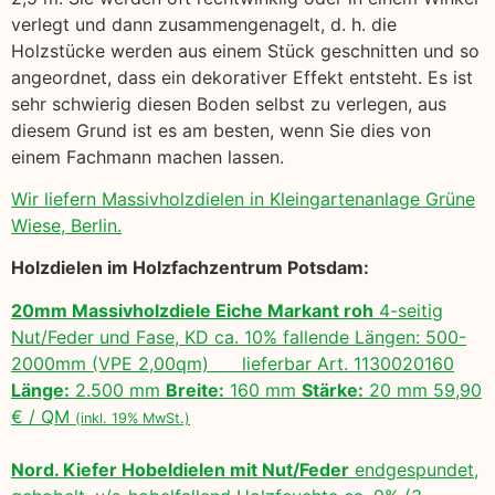
verlegt und dann zusammengenagelt, d. h. die
Holzstücke werden aus einem Stück geschnitten und so
angeordnet, dass ein dekorativer Effekt entsteht. Es ist
sehr schwierig diesen Boden selbst zu verlegen, aus
diesem Grund ist es am besten, wenn Sie dies von
einem Fachmann machen lassen.
Wir liefern Massivholzdielen in Kleingartenanlage Grüne
Wiese, Berlin.
Holzdielen im Holzfachzentrum Potsdam:
20mm Massivholzdiele Eiche Markant roh
4-seitig
Nut/Feder und Fase, KD ca. 10% fallende Längen: 500-
2000mm (VPE 2,00qm) lieferbar Art. 1130020160
Länge:
2.500 mm
Breite:
160 mm
Stärke:
20 mm 59,90
€ / QM
(inkl. 19% MwSt.)
Nord. Kiefer Hobeldielen mit Nut/Feder
endgespundet,