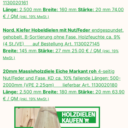
1130020161
Länge:
2.500 mm
Breite:
160 mm
Stärke:
20 mm 74,00
€ / QM
(inkl. 19% MwSt.)
Nord. Kiefer Hobeldielen mit Nut/Feder
endgespundet,
gehobelt, B-Sortierung ohne Fase, Holzfeuchte ca. 9%
(4 St./VE) auf Bestellung Art. 1130027145
Breite:
145 mm
Stärke:
27 mm 25,00 € / QM
(inkl. 19%
MwSt.)
20mm Massivholzdiele Eiche Markant roh
4-seitig
Nut/Feder und Fase, KD ca. 10% fallende Längen: 500-
2000mm (VPE 2,25qm) lieferbar Art. 1130020180
Länge:
2.500 mm
Breite:
180 mm
Stärke:
20 mm 63,90
€ / QM
(inkl. 19% MwSt.)