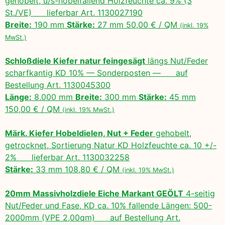
gehobelt, u/s-hobelfallend Holzfeuchte ca. 9% (3
St./VE) lieferbar Art. 1130027190
Breite:
190 mm
Stärke:
27 mm 50,00 € / QM
(inkl. 19%
MwSt.)
Schloßdiele Kiefer natur feingesägt
längs Nut/Feder
scharfkantig KD 10% — Sonderposten — auf
Bestellung Art. 1130045300
Länge:
8.000 mm
Breite:
300 mm
Stärke:
45 mm
150,00 € / QM
(inkl. 19% MwSt.)
Märk. Kiefer Hobeldielen, Nut + Feder
gehobelt,
getrocknet, Sortierung Natur KD Holzfeuchte ca. 10 +/-
2% lieferbar Art. 1130032258
Stärke:
33 mm 108,80 € / QM
(inkl. 19% MwSt.)
20mm Massivholzdiele Eiche Markant GEÖLT
4-seitig
Nut/Feder und Fase, KD ca. 10% fallende Längen: 500-
2000mm (VPE 2,00qm) auf Bestellung Art.