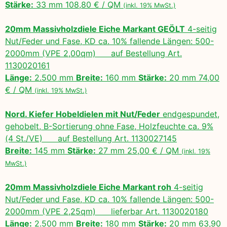
Stärke:
33 mm 108,80 € / QM
(inkl. 19% MwSt.)
20mm Massivholzdiele Eiche Markant GEÖLT
4-seitig
Nut/Feder und Fase, KD ca. 10% fallende Längen: 500-
2000mm (VPE 2,00qm) auf Bestellung Art.
1130020161
Länge:
2.500 mm
Breite:
160 mm
Stärke:
20 mm 74,00
€ / QM
(inkl. 19% MwSt.)
Nord. Kiefer Hobeldielen mit Nut/Feder
endgespundet,
gehobelt, B-Sortierung ohne Fase, Holzfeuchte ca. 9%
(4 St./VE) auf Bestellung Art. 1130027145
Breite:
145 mm
Stärke:
27 mm 25,00 € / QM
(inkl. 19%
MwSt.)
20mm Massivholzdiele Eiche Markant roh
4-seitig
Nut/Feder und Fase, KD ca. 10% fallende Längen: 500-
2000mm (VPE 2,25qm) lieferbar Art. 1130020180
Länge:
2.500 mm
Breite:
180 mm
Stärke:
20 mm 63,90