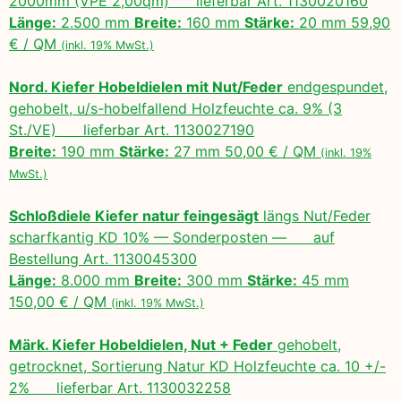
2000mm (VPE 2,00qm) lieferbar Art. 1130020160
Länge:
2.500 mm
Breite:
160 mm
Stärke:
20 mm 59,90
€ / QM
(inkl. 19% MwSt.)
Nord. Kiefer Hobeldielen mit Nut/Feder
endgespundet,
gehobelt, u/s-hobelfallend Holzfeuchte ca. 9% (3
St./VE) lieferbar Art. 1130027190
Breite:
190 mm
Stärke:
27 mm 50,00 € / QM
(inkl. 19%
MwSt.)
Schloßdiele Kiefer natur feingesägt
längs Nut/Feder
scharfkantig KD 10% — Sonderposten — auf
Bestellung Art. 1130045300
Länge:
8.000 mm
Breite:
300 mm
Stärke:
45 mm
150,00 € / QM
(inkl. 19% MwSt.)
Märk. Kiefer Hobeldielen, Nut + Feder
gehobelt,
getrocknet, Sortierung Natur KD Holzfeuchte ca. 10 +/-
2% lieferbar Art. 1130032258