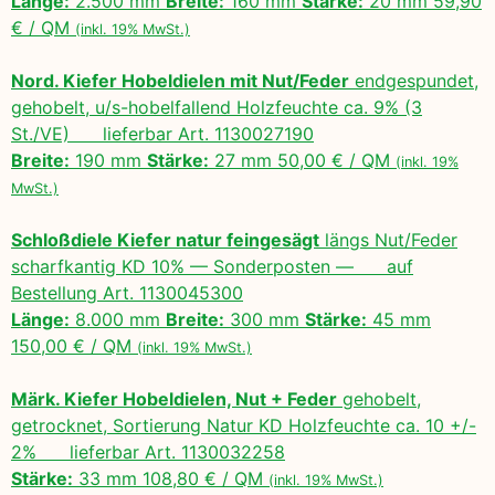
Länge:
2.500 mm
Breite:
160 mm
Stärke:
20 mm 59,90
€ / QM
(inkl. 19% MwSt.)
Nord. Kiefer Hobeldielen mit Nut/Feder
endgespundet,
gehobelt, u/s-hobelfallend Holzfeuchte ca. 9% (3
St./VE) lieferbar Art. 1130027190
Breite:
190 mm
Stärke:
27 mm 50,00 € / QM
(inkl. 19%
MwSt.)
Schloßdiele Kiefer natur feingesägt
längs Nut/Feder
scharfkantig KD 10% — Sonderposten — auf
Bestellung Art. 1130045300
Länge:
8.000 mm
Breite:
300 mm
Stärke:
45 mm
150,00 € / QM
(inkl. 19% MwSt.)
Märk. Kiefer Hobeldielen, Nut + Feder
gehobelt,
getrocknet, Sortierung Natur KD Holzfeuchte ca. 10 +/-
2% lieferbar Art. 1130032258
Stärke:
33 mm 108,80 € / QM
(inkl. 19% MwSt.)