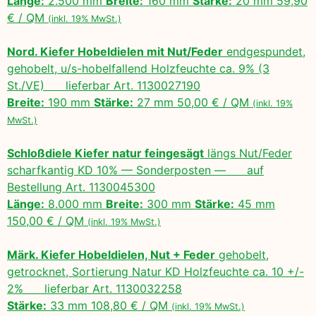
Länge:
2.500 mm
Breite:
160 mm
Stärke:
20 mm 59,90
€ / QM
(inkl. 19% MwSt.)
Nord. Kiefer Hobeldielen mit Nut/Feder
endgespundet,
gehobelt, u/s-hobelfallend Holzfeuchte ca. 9% (3
St./VE) lieferbar Art. 1130027190
Breite:
190 mm
Stärke:
27 mm 50,00 € / QM
(inkl. 19%
MwSt.)
Schloßdiele Kiefer natur feingesägt
längs Nut/Feder
scharfkantig KD 10% — Sonderposten — auf
Bestellung Art. 1130045300
Länge:
8.000 mm
Breite:
300 mm
Stärke:
45 mm
150,00 € / QM
(inkl. 19% MwSt.)
Märk. Kiefer Hobeldielen, Nut + Feder
gehobelt,
getrocknet, Sortierung Natur KD Holzfeuchte ca. 10 +/-
2% lieferbar Art. 1130032258
Stärke:
33 mm 108,80 € / QM
(inkl. 19% MwSt.)