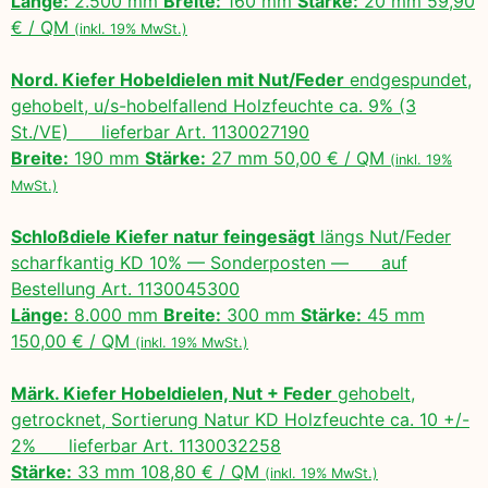
Länge:
2.500 mm
Breite:
160 mm
Stärke:
20 mm 59,90
€ / QM
(inkl. 19% MwSt.)
Nord. Kiefer Hobeldielen mit Nut/Feder
endgespundet,
gehobelt, u/s-hobelfallend Holzfeuchte ca. 9% (3
St./VE) lieferbar Art. 1130027190
Breite:
190 mm
Stärke:
27 mm 50,00 € / QM
(inkl. 19%
MwSt.)
Schloßdiele Kiefer natur feingesägt
längs Nut/Feder
scharfkantig KD 10% — Sonderposten — auf
Bestellung Art. 1130045300
Länge:
8.000 mm
Breite:
300 mm
Stärke:
45 mm
150,00 € / QM
(inkl. 19% MwSt.)
Märk. Kiefer Hobeldielen, Nut + Feder
gehobelt,
getrocknet, Sortierung Natur KD Holzfeuchte ca. 10 +/-
2% lieferbar Art. 1130032258
Stärke:
33 mm 108,80 € / QM
(inkl. 19% MwSt.)