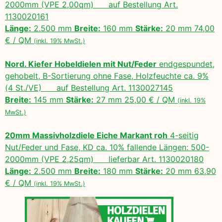
2000mm (VPE 2,00qm) auf Bestellung Art.
1130020161
Länge:
2.500 mm
Breite:
160 mm
Stärke:
20 mm 74,00
€ / QM
(inkl. 19% MwSt.)
Nord. Kiefer Hobeldielen mit Nut/Feder
endgespundet,
gehobelt, B-Sortierung ohne Fase, Holzfeuchte ca. 9%
(4 St./VE) auf Bestellung Art. 1130027145
Breite:
145 mm
Stärke:
27 mm 25,00 € / QM
(inkl. 19%
MwSt.)
20mm Massivholzdiele Eiche Markant roh
4-seitig
Nut/Feder und Fase, KD ca. 10% fallende Längen: 500-
2000mm (VPE 2,25qm) lieferbar Art. 1130020180
Länge:
2.500 mm
Breite:
180 mm
Stärke:
20 mm 63,90
€ / QM
(inkl. 19% MwSt.)