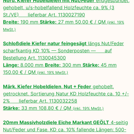
Nord. Kiefer Hobeldielen mit Nut/Feder
endgespundet,
gehobelt, u/s-hobelfallend Holzfeuchte ca. 9% (3
St./VE) lieferbar Art. 1130027190
Breite:
190 mm
Stärke:
27 mm 50,00 € / QM
(inkl. 19%
MwSt.)
Schloßdiele Kiefer natur feingesägt
längs Nut/Feder
scharfkantig KD 10% — Sonderposten — auf
Bestellung Art. 1130045300
Länge:
8.000 mm
Breite:
300 mm
Stärke:
45 mm
150,00 € / QM
(inkl. 19% MwSt.)
Märk. Kiefer Hobeldielen, Nut + Feder
gehobelt,
getrocknet, Sortierung Natur KD Holzfeuchte ca. 10 +/-
2% lieferbar Art. 1130032258
Stärke:
33 mm 108,80 € / QM
(inkl. 19% MwSt.)
20mm Massivholzdiele Eiche Markant GEÖLT
4-seitig
Nut/Feder und Fase, KD ca. 10% fallende Längen: 500-