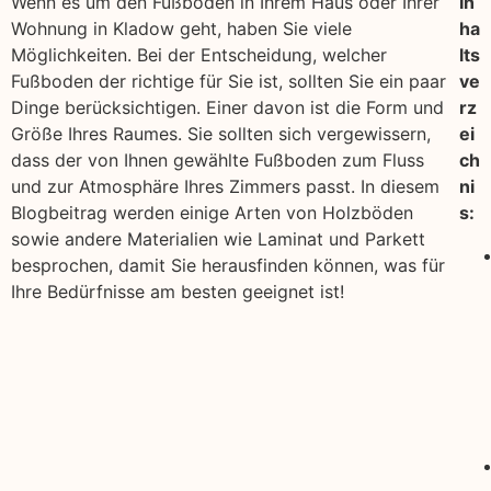
Wenn es um den Fußboden in Ihrem Haus oder Ihrer
In
Wohnung in Kladow geht, haben Sie viele
ha
Möglichkeiten. Bei der Entscheidung, welcher
lts
Fußboden der richtige für Sie ist, sollten Sie ein paar
ve
Dinge berücksichtigen. Einer davon ist die Form und
rz
Größe Ihres Raumes. Sie sollten sich vergewissern,
ei
dass der von Ihnen gewählte Fußboden zum Fluss
ch
und zur Atmosphäre Ihres Zimmers passt. In diesem
ni
Blogbeitrag werden einige Arten von Holzböden
s:
sowie andere Materialien wie Laminat und Parkett
besprochen, damit Sie herausfinden können, was für
Ihre Bedürfnisse am besten geeignet ist!