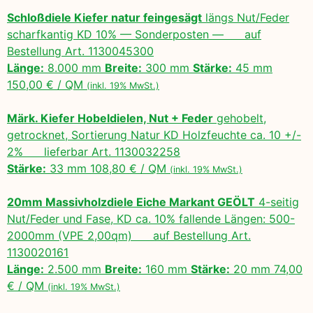
Schloßdiele Kiefer natur feingesägt
längs Nut/Feder
scharfkantig KD 10% — Sonderposten — auf
Bestellung Art. 1130045300
Länge:
8.000 mm
Breite:
300 mm
Stärke:
45 mm
150,00 € / QM
(inkl. 19% MwSt.)
Märk. Kiefer Hobeldielen, Nut + Feder
gehobelt,
getrocknet, Sortierung Natur KD Holzfeuchte ca. 10 +/-
2% lieferbar Art. 1130032258
Stärke:
33 mm 108,80 € / QM
(inkl. 19% MwSt.)
20mm Massivholzdiele Eiche Markant GEÖLT
4-seitig
Nut/Feder und Fase, KD ca. 10% fallende Längen: 500-
2000mm (VPE 2,00qm) auf Bestellung Art.
1130020161
Länge:
2.500 mm
Breite:
160 mm
Stärke:
20 mm 74,00
€ / QM
(inkl. 19% MwSt.)