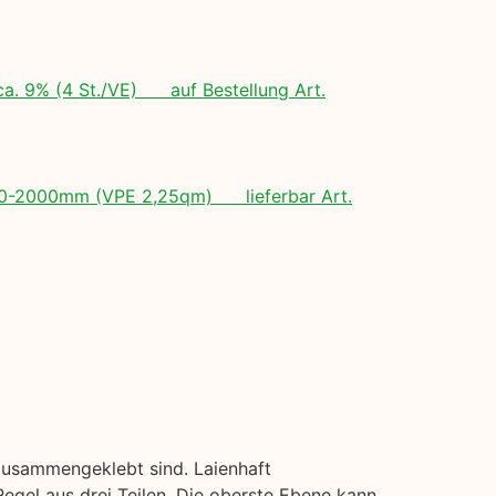
ca. 9% (4 St./VE) auf Bestellung Art.
 500-2000mm (VPE 2,25qm) lieferbar Art.
zusammengeklebt sind. Laienhaft
egel aus drei Teilen. Die oberste Ebene kann