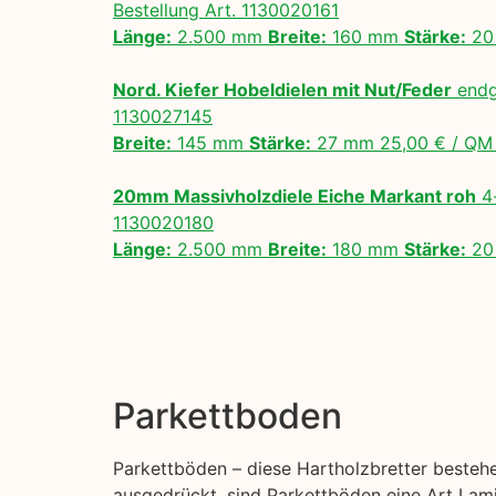
Bestellung Art. 1130020161
Länge:
2.500 mm
Breite:
160 mm
Stärke:
20
Nord. Kiefer Hobeldielen mit Nut/Feder
endg
1130027145
Breite:
145 mm
Stärke:
27 mm 25,00 € / Q
20mm Massivholzdiele Eiche Markant roh
4-
1130020180
Länge:
2.500 mm
Breite:
180 mm
Stärke:
20
Parkettboden
Parkettböden – diese Hartholzbretter beste
ausgedrückt, sind Parkettböden eine Art Lami