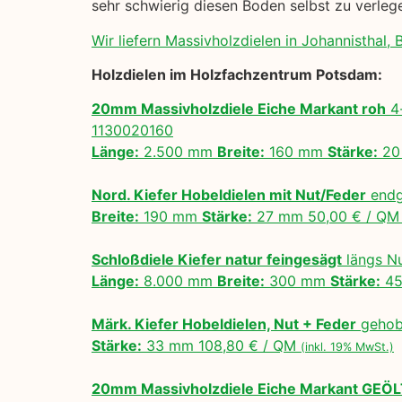
sehr schwierig diesen Boden selbst zu verle
Wir liefern Massivholzdielen in Johannisthal, B
Holzdielen im Holzfachzentrum Potsdam:
20mm Massivholzdiele Eiche Markant roh
4-
1130020160
Länge:
2.500 mm
Breite:
160 mm
Stärke:
20
Nord. Kiefer Hobeldielen mit Nut/Feder
endg
Breite:
190 mm
Stärke:
27 mm 50,00 € / Q
Schloßdiele Kiefer natur feingesägt
längs N
Länge:
8.000 mm
Breite:
300 mm
Stärke:
45
Märk. Kiefer Hobeldielen, Nut + Feder
gehobe
Stärke:
33 mm 108,80 € / QM
(inkl. 19% MwSt.)
20mm Massivholzdiele Eiche Markant GEÖ