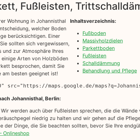
kett, Fußleisten, Trittschall
rer Wohnung in Johannisthal
Inhaltsverzeichnis:
 Entscheidung, welcher Boden
Fußboden
inge berücksichtigen. Einer
Massivholzdielen
ie sollten sich vergewissern,
Parkettboden
s und zur Atmosphäre Ihres
Fußleisten
n einige Arten von Holzböden
Schalldämmung
rkett besprochen, damit Sie
Behandlung und Pflege
e am besten geeignet ist!
0" src="https://maps.google.de/maps?q=Johanni
ach Johannisthal, Berlin:
. Wir werden auch über Fußleisten sprechen, die die Wänd
eräuschpegel niedrig zu halten und wir gehen auf die Pfle
 der Dinge, die Sie beachten sollten, bevor Sie Ihre endgül
– Onlineshop