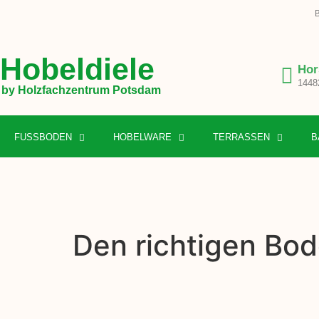
B
Hobeldiele
Hor
1448
by Holzfachzentrum Potsdam
FUSSBODEN
HOBELWARE
TERRASSEN
B
Den richtigen Bod