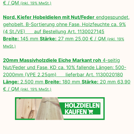
€ / QM
(inkl. 19% MwSt.)
Nord. Kiefer Hobeldielen mit Nut/Feder
endgespundet,
gehobelt, B-Sortierung ohne Fase, Holzfeuchte ca. 9%
(4 St./VE) auf Bestellung Art. 1130027145
Breite:
145 mm
Stärke:
27 mm 25,00 € / QM
(inkl. 19%
MwSt.)
20mm Massivholzdiele Eiche Markant roh
4-seitig
Nut/Feder und Fase, KD ca. 10% fallende Längen: 500-
2000mm (VPE 2,25qm) lieferbar Art. 1130020180
Länge:
2.500 mm
Breite:
180 mm
Stärke:
20 mm 63,90
€ / QM
(inkl. 19% MwSt.)