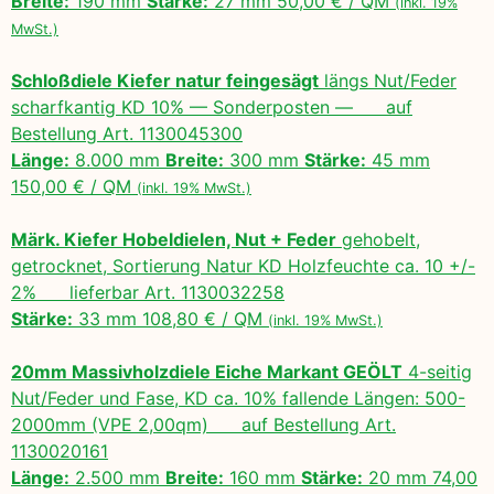
Breite:
190 mm
Stärke:
27 mm 50,00 € / QM
(inkl. 19%
MwSt.)
Schloßdiele Kiefer natur feingesägt
längs Nut/Feder
scharfkantig KD 10% — Sonderposten — auf
Bestellung Art. 1130045300
Länge:
8.000 mm
Breite:
300 mm
Stärke:
45 mm
150,00 € / QM
(inkl. 19% MwSt.)
Märk. Kiefer Hobeldielen, Nut + Feder
gehobelt,
getrocknet, Sortierung Natur KD Holzfeuchte ca. 10 +/-
2% lieferbar Art. 1130032258
Stärke:
33 mm 108,80 € / QM
(inkl. 19% MwSt.)
20mm Massivholzdiele Eiche Markant GEÖLT
4-seitig
Nut/Feder und Fase, KD ca. 10% fallende Längen: 500-
2000mm (VPE 2,00qm) auf Bestellung Art.
1130020161
Länge:
2.500 mm
Breite:
160 mm
Stärke:
20 mm 74,00