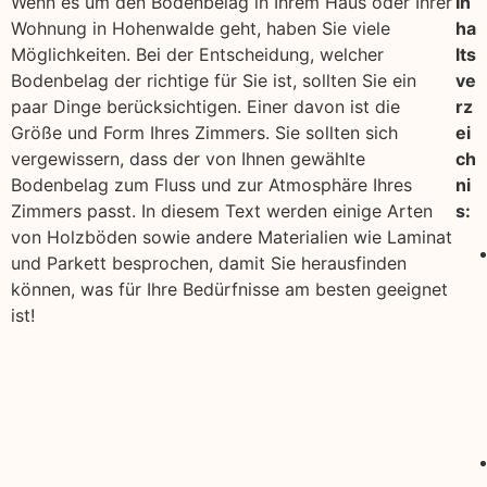
Wenn es um den Bodenbelag in Ihrem Haus oder Ihrer
In
Wohnung in Hohenwalde geht, haben Sie viele
ha
Möglichkeiten. Bei der Entscheidung, welcher
lts
Bodenbelag der richtige für Sie ist, sollten Sie ein
ve
paar Dinge berücksichtigen. Einer davon ist die
rz
Größe und Form Ihres Zimmers. Sie sollten sich
ei
vergewissern, dass der von Ihnen gewählte
ch
Bodenbelag zum Fluss und zur Atmosphäre Ihres
ni
Zimmers passt. In diesem Text werden einige Arten
s:
von Holzböden sowie andere Materialien wie Laminat
und Parkett besprochen, damit Sie herausfinden
können, was für Ihre Bedürfnisse am besten geeignet
ist!