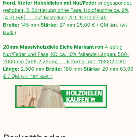
Nord. Kiefer Hobeldielen mit Nut/Feder
endgespundet,
gehobelt, B-Sortierung ohne Fase, Holzfeuchte ca. 9%
(4 St./VE) auf Bestellung Art. 1130027145
Breite:
145 mm
Stärke:
27 mm 25,00 € / QM
(inkl. 19%
MwSt.)
20mm Massivholzdiele Eiche Markant roh
4-seitig
Nut/Feder und Fase, KD ca. 10% fallende Längen: 500-
2000mm (VPE 2,25qm) lieferbar Art. 1130020180
Länge:
2.500 mm
Breite:
180 mm
Stärke:
20 mm 63,90
€ / QM
(inkl. 19% MwSt.)