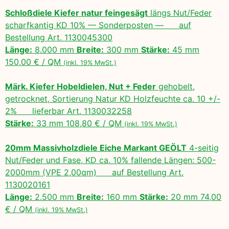
Schloßdiele Kiefer natur feingesägt
längs Nut/Feder
scharfkantig KD 10% — Sonderposten — auf
Bestellung Art. 1130045300
Länge:
8.000 mm
Breite:
300 mm
Stärke:
45 mm
150,00 € / QM
(inkl. 19% MwSt.)
Märk. Kiefer Hobeldielen, Nut + Feder
gehobelt,
getrocknet, Sortierung Natur KD Holzfeuchte ca. 10 +/-
2% lieferbar Art. 1130032258
Stärke:
33 mm 108,80 € / QM
(inkl. 19% MwSt.)
20mm Massivholzdiele Eiche Markant GEÖLT
4-seitig
Nut/Feder und Fase, KD ca. 10% fallende Längen: 500-
2000mm (VPE 2,00qm) auf Bestellung Art.
1130020161
Länge:
2.500 mm
Breite:
160 mm
Stärke:
20 mm 74,00
€ / QM
(inkl. 19% MwSt.)