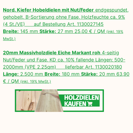
Nord. Kiefer Hobeldielen mit Nut/Feder
endgespundet,
gehobelt, B-Sortierung ohne Fase, Holzfeuchte ca. 9%
(4 St./VE) auf Bestellung Art. 1130027145
Breite:
145 mm
Stärke:
27 mm 25,00 € / QM
(inkl. 19%
MwSt.)
20mm Massivholzdiele Eiche Markant roh
4-seitig
Nut/Feder und Fase, KD ca. 10% fallende Längen: 500-
2000mm (VPE 2,25qm) lieferbar Art. 1130020180
Länge:
2.500 mm
Breite:
180 mm
Stärke:
20 mm 63,90
€ / QM
(inkl. 19% MwSt.)