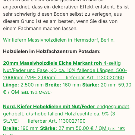
angeordnet, dass ein dekorativer Effekt entsteht. Es ist
sehr schwierig diesen Boden selbst zu verlegen, aus
diesem Grund ist es am besten, wenn Sie dies von
einem Fachmann machen lassen.
Wir liefern Massivholzdielen in Hermsdorf, Berlin.
Holzdielen im Holzfachzentrum Potsdam:
20mm Massivholzdiele Eiche Markant roh
4-seitig
Nut/Feder und Fase, KD ca. 10% fallende Längen: 500-
2000mm (VPE 2,00qm) lieferbar Art. 1130020160
Länge:
2.500 mm
Breite:
160 mm
Stärke:
20 mm 59,90
€ / QM
(inkl. 19% MwSt.)
Nord. Kiefer Hobeldielen mit Nut/Feder
endgespundet,
gehobelt, u/s-hobelfallend Holzfeuchte ca. 9% (3
St./VE) lieferbar Art. 1130027190
Breite:
190 mm
Stärke:
27 mm 50,00 € / QM
(inkl. 19%