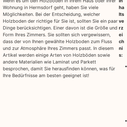
Wenn es um den Holzboden in Ihrem Haus oder Ihrer
In
Wohnung in Hermsdorf geht, haben Sie viele
ha
Möglichkeiten. Bei der Entscheidung, welcher
lts
Holzboden der richtige für Sie ist, sollten Sie ein paar
ve
Dinge berücksichtigen. Einer davon ist die Größe und
rz
Form Ihres Zimmers. Sie sollten sich vergewissern,
ei
dass der von Ihnen gewählte Holzboden zum Fluss
ch
und zur Atmosphäre Ihres Zimmers passt. In diesem
ni
Artikel werden einige Arten von Holzböden sowie
s:
andere Materialien wie Laminat und Parkett
besprochen, damit Sie herausfinden können, was für
Ihre Bedürfnisse am besten geeignet ist!