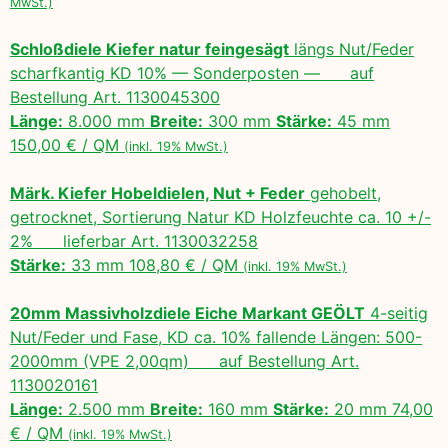
MwSt.)
Schloßdiele Kiefer natur feingesägt
längs Nut/Feder
scharfkantig KD 10% — Sonderposten — auf
Bestellung Art. 1130045300
Länge:
8.000 mm
Breite:
300 mm
Stärke:
45 mm
150,00 € / QM
(inkl. 19% MwSt.)
Märk. Kiefer Hobeldielen, Nut + Feder
gehobelt,
getrocknet, Sortierung Natur KD Holzfeuchte ca. 10 +/-
2% lieferbar Art. 1130032258
Stärke:
33 mm 108,80 € / QM
(inkl. 19% MwSt.)
20mm Massivholzdiele Eiche Markant GEÖLT
4-seitig
Nut/Feder und Fase, KD ca. 10% fallende Längen: 500-
2000mm (VPE 2,00qm) auf Bestellung Art.
1130020161
Länge:
2.500 mm
Breite:
160 mm
Stärke:
20 mm 74,00
€ / QM
(inkl. 19% MwSt.)