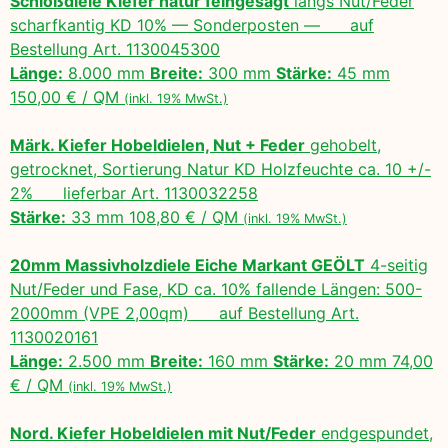
Schloßdiele Kiefer natur feingesägt
längs Nut/Feder
scharfkantig KD 10% — Sonderposten — auf
Bestellung Art. 1130045300
Länge:
8.000 mm
Breite:
300 mm
Stärke:
45 mm
150,00 € / QM
(inkl. 19% MwSt.)
Märk. Kiefer Hobeldielen, Nut + Feder
gehobelt,
getrocknet, Sortierung Natur KD Holzfeuchte ca. 10 +/-
2% lieferbar Art. 1130032258
Stärke:
33 mm 108,80 € / QM
(inkl. 19% MwSt.)
20mm Massivholzdiele Eiche Markant GEÖLT
4-seitig
Nut/Feder und Fase, KD ca. 10% fallende Längen: 500-
2000mm (VPE 2,00qm) auf Bestellung Art.
1130020161
Länge:
2.500 mm
Breite:
160 mm
Stärke:
20 mm 74,00
€ / QM
(inkl. 19% MwSt.)
Nord. Kiefer Hobeldielen mit Nut/Feder
endgespundet,