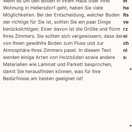
Wenn es um den Boden in Ihrem Haus oder Ihrer
In
Wohnung in Hellersdorf geht, haben Sie viele
ha
Möglichkeiten. Bei der Entscheidung, welcher Boden
lts
der richtige für Sie ist, sollten Sie ein paar Dinge
ve
berücksichtigen. Einer davon ist die Größe und Form
rz
Ihres Zimmers. Sie sollten sich vergewissern, dass der
ei
von Ihnen gewählte Boden zum Fluss und zur
ch
Atmosphäre Ihres Zimmers passt. In diesem Text
ni
werden einige Arten von Holzböden sowie andere
s:
Materialien wie Laminat und Parkett besprochen,
damit Sie herausfinden können, was für Ihre
Bedürfnisse am besten geeignet ist!