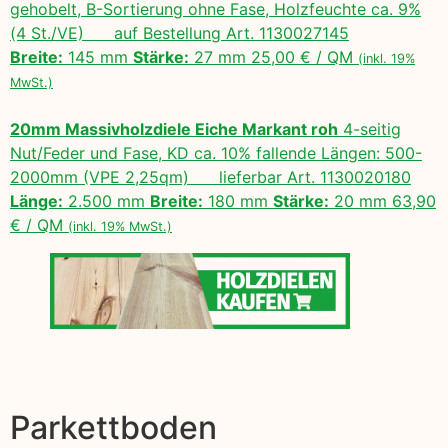
gehobelt, B-Sortierung ohne Fase, Holzfeuchte ca. 9%
(4 St./VE) auf Bestellung Art. 1130027145
Breite:
145 mm
Stärke:
27 mm 25,00 € / QM
(inkl. 19%
MwSt.)
20mm Massivholzdiele Eiche Markant roh
4-seitig
Nut/Feder und Fase, KD ca. 10% fallende Längen: 500-
2000mm (VPE 2,25qm) lieferbar Art. 1130020180
Länge:
2.500 mm
Breite:
180 mm
Stärke:
20 mm 63,90
€ / QM
(inkl. 19% MwSt.)
Parkettboden