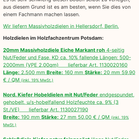
aus diesem Grund ist es am besten, wenn Sie dies von
einem Fachmann machen lassen.
Wir liefern Massivholzdielen in Hellersdorf, Berlin.
Holzdielen im Holzfachzentrum Potsdam:
20mm Massivholzdiele Eiche Markant roh
4-seitig
Nut/Feder und Fase, KD ca. 10% fallende Längen: 500-
2000mm (VPE 2,00qm) lieferbar Art. 1130020160
Länge:
2.500 mm
Breite:
160 mm
Stärke:
20 mm 59,90
€ / QM
(inkl. 19% MwSt.)
Nord. Kiefer Hobeldielen mit Nut/Feder
endgespundet,
gehobelt, u/s-hobelfallend Holzfeuchte ca. 9% (3
St./VE) lieferbar Art. 1130027190
Breite:
190 mm
Stärke:
27 mm 50,00 € / QM
(inkl. 19%
MwSt.)