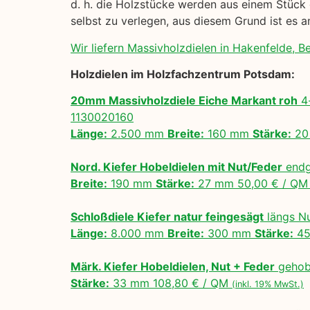
d. h. die Holzstücke werden aus einem Stück 
selbst zu verlegen, aus diesem Grund ist es
Wir liefern Massivholzdielen in Hakenfelde, Ber
Holzdielen im Holzfachzentrum Potsdam:
20mm Massivholzdiele Eiche Markant roh
4-
1130020160
Länge:
2.500 mm
Breite:
160 mm
Stärke:
20
Nord. Kiefer Hobeldielen mit Nut/Feder
endg
Breite:
190 mm
Stärke:
27 mm 50,00 € / Q
Schloßdiele Kiefer natur feingesägt
längs N
Länge:
8.000 mm
Breite:
300 mm
Stärke:
45
Märk. Kiefer Hobeldielen, Nut + Feder
gehobe
Stärke:
33 mm 108,80 € / QM
(inkl. 19% MwSt.)