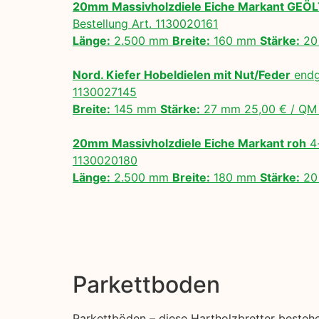
20mm Massivholzdiele Eiche Markant GEÖ
Bestellung Art. 1130020161
Länge:
2.500 mm
Breite:
160 mm
Stärke:
20
Nord. Kiefer Hobeldielen mit Nut/Feder
endg
1130027145
Breite:
145 mm
Stärke:
27 mm 25,00 € / Q
20mm Massivholzdiele Eiche Markant roh
4-
1130020180
Länge:
2.500 mm
Breite:
180 mm
Stärke:
20
Parkettboden
Parkettböden – diese Hartholzbretter besteh