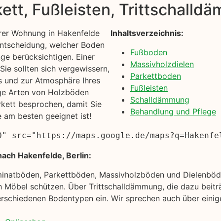
kett, Fußleisten, Trittschall
rer Wohnung in Hakenfelde
Inhaltsverzeichnis:
 Entscheidung, welcher Boden
Fußboden
inge berücksichtigen. Einer
Massivholzdielen
ie sollten sich vergewissern,
Parkettboden
s und zur Atmosphäre Ihres
Fußleisten
ige Arten von Holzböden
Schalldämmung
rkett besprochen, damit Sie
Behandlung und Pflege
e am besten geeignet ist!
0" src="https://maps.google.de/maps?q=Hakenfe
ach Hakenfelde, Berlin:
minatböden, Parkettböden, Massivholzböden und Dielenböde
 Möbel schützen. Über Trittschalldämmung, die dazu beitr
rschiedenen Bodentypen ein. Wir sprechen auch über einige