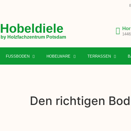
B
Hobeldiele
Hor
1448
by Holzfachzentrum Potsdam
FUSSBODEN
HOBELWARE
TERRASSEN
B
Den richtigen Bod