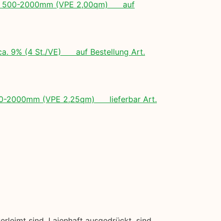
ngen: 500-2000mm (VPE 2,00qm) auf
ca. 9% (4 St./VE) auf Bestellung Art.
 500-2000mm (VPE 2,25qm) lieferbar Art.
rleimt sind. Laienhaft ausgedrückt, sind