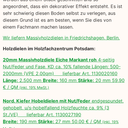
angeordnet, dass ein dekorativer Effekt entsteht. Es ist
sehr schwierig diesen Boden selbst zu verlegen, aus
diesem Grund ist es am besten, wenn Sie dies von
einem Fachmann machen lassen.
Wir liefern Massivholzdielen in Friedrichshagen, Berlin.
Holzdielen im Holzfachzentrum Potsdam:
20mm Massivholzdiele Eiche Markant roh
4-seitig
Nut/Feder und Fase, KD ca. 10% fallende Längen: 500-
2000mm (VPE 2,00qm) lieferbar Art. 1130020160
Länge:
2.500 mm
Breite:
160 mm
Stärke:
20 mm 59,90
€ / QM
(inkl. 19% MwSt.)
Nord. Kiefer Hobeldielen mit Nut/Feder
endgespundet,
gehobelt, u/s-hobelfallend Holzfeuchte ca. 9% (3
St./VE) lieferbar Art. 1130027190
Breite:
190 mm
Stärke:
27 mm 50,00 € / QM
(inkl. 19%