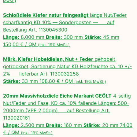
MwSt.)
Schloßdiele Kiefer natur feingesägt
längs Nut/Feder
scharfkantig KD 10% — Sonderposten — auf
Bestellung Art. 1130045300
Länge:
8.000 mm
Breite:
300 mm
Stärke:
45 mm
150,00 € / QM
(inkl. 19% MwSt.)
Märk. Kiefer Hobeldielen, Nut + Feder
gehobelt,
getrocknet, Sortierung Natur KD Holzfeuchte ca. 10 +/-
2% lieferbar Art. 1130032258
Stärke:
33 mm 108,80 € / QM
(inkl. 19% MwSt.)
20mm Massivholzdiele Eiche Markant GEÖLT
4-seitig
Nut/Feder und Fase, KD ca. 10% fallende Längen: 500-
2000mm (VPE 2,00qm) auf Bestellung Art.
1130020161
Länge:
2.500 mm
Breite:
160 mm
Stärke:
20 mm 74,00
€ / QM
(inkl. 19% MwSt.)