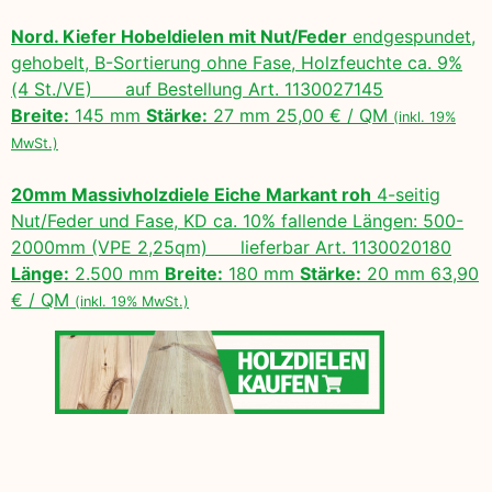
Nord. Kiefer Hobeldielen mit Nut/Feder
endgespundet,
gehobelt, B-Sortierung ohne Fase, Holzfeuchte ca. 9%
(4 St./VE) auf Bestellung Art. 1130027145
Breite:
145 mm
Stärke:
27 mm 25,00 € / QM
(inkl. 19%
MwSt.)
20mm Massivholzdiele Eiche Markant roh
4-seitig
Nut/Feder und Fase, KD ca. 10% fallende Längen: 500-
2000mm (VPE 2,25qm) lieferbar Art. 1130020180
Länge:
2.500 mm
Breite:
180 mm
Stärke:
20 mm 63,90
€ / QM
(inkl. 19% MwSt.)