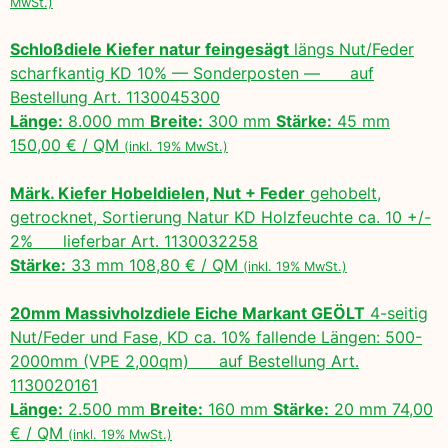
MwSt.)
Schloßdiele Kiefer natur feingesägt
längs Nut/Feder
scharfkantig KD 10% — Sonderposten — auf
Bestellung Art. 1130045300
Länge:
8.000 mm
Breite:
300 mm
Stärke:
45 mm
150,00 € / QM
(inkl. 19% MwSt.)
Märk. Kiefer Hobeldielen, Nut + Feder
gehobelt,
getrocknet, Sortierung Natur KD Holzfeuchte ca. 10 +/-
2% lieferbar Art. 1130032258
Stärke:
33 mm 108,80 € / QM
(inkl. 19% MwSt.)
20mm Massivholzdiele Eiche Markant GEÖLT
4-seitig
Nut/Feder und Fase, KD ca. 10% fallende Längen: 500-
2000mm (VPE 2,00qm) auf Bestellung Art.
1130020161
Länge:
2.500 mm
Breite:
160 mm
Stärke:
20 mm 74,00
€ / QM
(inkl. 19% MwSt.)