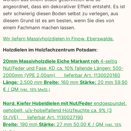
angeordnet, dass ein dekorativer Effekt entsteht. Es ist
sehr schwierig diesen Boden selbst zu verlegen, aus
diesem Grund ist es am besten, wenn Sie dies von
einem Fachmann machen lassen.
Wir liefern Massivholzdielen in Finow, Eberswalde.
Holzdielen im Holzfachzentrum Potsdam:
20mm Massivholzdiele Eiche Markant roh
4-seitig
Nut/Feder und Fase, KD ca. 10% fallende Längen: 500-
2000mm (VPE 2,00qm) lieferbar Art. 1130020160
Länge:
2.500 mm
Breite:
160 mm
Stärke:
20 mm 59,90
€ / QM
(inkl. 19% MwSt.)
Nord. Kiefer Hobeldielen mit Nut/Feder
endgespundet,
gehobelt, u/s-hobelfallend Holzfeuchte ca. 9% (3
St./VE) lieferbar Art. 1130027190
Breite:
190 mm
Stärke:
27 mm 50,00 € / QM
(inkl. 19%