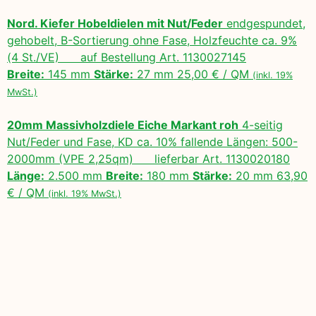
Nord. Kiefer Hobeldielen mit Nut/Feder
endgespundet,
gehobelt, B-Sortierung ohne Fase, Holzfeuchte ca. 9%
(4 St./VE) auf Bestellung Art. 1130027145
Breite:
145 mm
Stärke:
27 mm 25,00 € / QM
(inkl. 19%
MwSt.)
20mm Massivholzdiele Eiche Markant roh
4-seitig
Nut/Feder und Fase, KD ca. 10% fallende Längen: 500-
2000mm (VPE 2,25qm) lieferbar Art. 1130020180
Länge:
2.500 mm
Breite:
180 mm
Stärke:
20 mm 63,90
€ / QM
(inkl. 19% MwSt.)