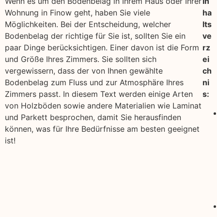
Wenn es um den Bodenbelag in Ihrem Haus oder Ihrer
In
Wohnung in Finow geht, haben Sie viele
ha
Möglichkeiten. Bei der Entscheidung, welcher
lts
Bodenbelag der richtige für Sie ist, sollten Sie ein
ve
paar Dinge berücksichtigen. Einer davon ist die Form
rz
und Größe Ihres Zimmers. Sie sollten sich
ei
vergewissern, dass der von Ihnen gewählte
ch
Bodenbelag zum Fluss und zur Atmosphäre Ihres
ni
Zimmers passt. In diesem Text werden einige Arten
s:
von Holzböden sowie andere Materialien wie Laminat
und Parkett besprochen, damit Sie herausfinden
können, was für Ihre Bedürfnisse am besten geeignet
ist!