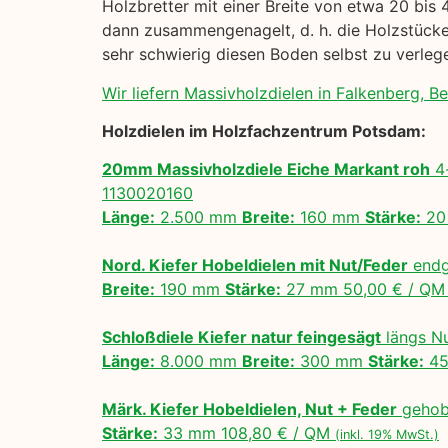
Holzbretter mit einer Breite von etwa 20 bis 
dann zusammengenagelt, d. h. die Holzstücke 
sehr schwierig diesen Boden selbst zu verle
Wir liefern Massivholzdielen in Falkenberg, Ber
Holzdielen im Holzfachzentrum Potsdam:
20mm Massivholzdiele Eiche Markant roh
4-
1130020160
Länge:
2.500 mm
Breite:
160 mm
Stärke:
20
Nord. Kiefer Hobeldielen mit Nut/Feder
endg
Breite:
190 mm
Stärke:
27 mm 50,00 € / Q
Schloßdiele Kiefer natur feingesägt
längs N
Länge:
8.000 mm
Breite:
300 mm
Stärke:
45
Märk. Kiefer Hobeldielen, Nut + Feder
gehobe
Stärke:
33 mm 108,80 € / QM
(inkl. 19% MwSt.)