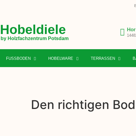
B
Hobeldiele
Hor
1448
by Holzfachzentrum Potsdam
FUSSBODEN
HOBELWARE
TERRASSEN
B
Den richtigen Bod