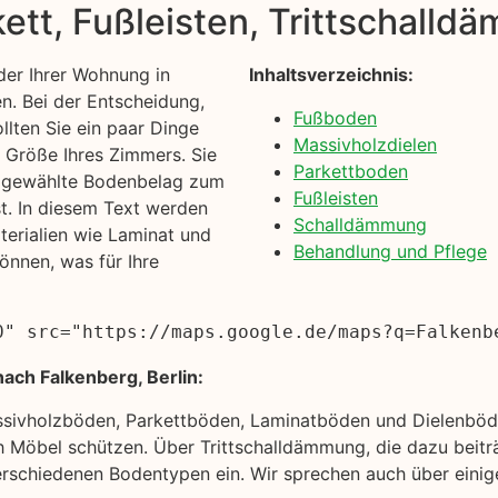
kett, Fußleisten, Trittschall
er Ihrer Wohnung in
Inhaltsverzeichnis:
n. Bei der Entscheidung,
Fußboden
ollten Sie ein paar Dinge
Massivholzdielen
d Größe Ihres Zimmers. Sie
Parkettboden
en gewählte Bodenbelag zum
Fußleisten
t. In diesem Text werden
Schalldämmung
erialien wie Laminat und
Behandlung und Pflege
önnen, was für Ihre
0" src="https://maps.google.de/maps?q=Falkenb
ach Falkenberg, Berlin:
ssivholzböden, Parkettböden, Laminatböden und Dielenböde
 Möbel schützen. Über Trittschalldämmung, die dazu beiträ
rschiedenen Bodentypen ein. Wir sprechen auch über einige