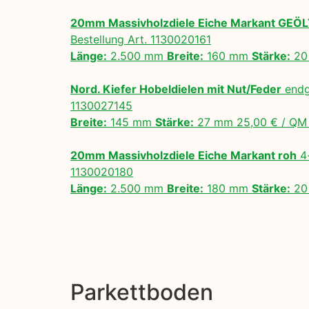
20mm Massivholzdiele Eiche Markant GEÖ
Bestellung Art. 1130020161
Länge:
2.500 mm
Breite:
160 mm
Stärke:
20
Nord. Kiefer Hobeldielen mit Nut/Feder
endg
1130027145
Breite:
145 mm
Stärke:
27 mm 25,00 € / Q
20mm Massivholzdiele Eiche Markant roh
4-
1130020180
Länge:
2.500 mm
Breite:
180 mm
Stärke:
20
Parkettboden