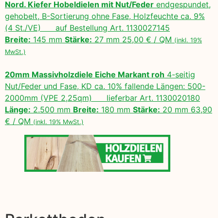
Nord. Kiefer Hobeldielen mit Nut/Feder
endgespundet,
gehobelt, B-Sortierung ohne Fase, Holzfeuchte ca. 9%
(4 St./VE) auf Bestellung Art. 1130027145
Breite:
145 mm
Stärke:
27 mm 25,00 € / QM
(inkl. 19%
MwSt.)
20mm Massivholzdiele Eiche Markant roh
4-seitig
Nut/Feder und Fase, KD ca. 10% fallende Längen: 500-
2000mm (VPE 2,25qm) lieferbar Art. 1130020180
Länge:
2.500 mm
Breite:
180 mm
Stärke:
20 mm 63,90
€ / QM
(inkl. 19% MwSt.)