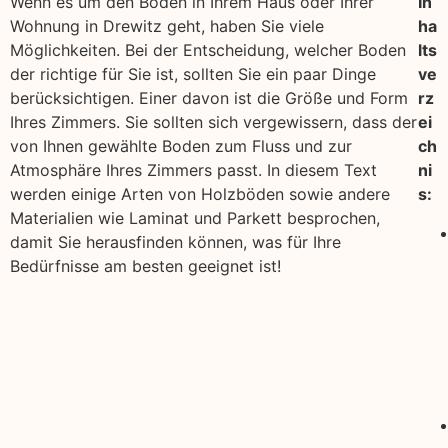
Wenn es um den Boden in Ihrem Haus oder Ihrer
In
Wohnung in Drewitz geht, haben Sie viele
ha
Möglichkeiten. Bei der Entscheidung, welcher Boden
lts
der richtige für Sie ist, sollten Sie ein paar Dinge
ve
berücksichtigen. Einer davon ist die Größe und Form
rz
Ihres Zimmers. Sie sollten sich vergewissern, dass der
ei
von Ihnen gewählte Boden zum Fluss und zur
ch
Atmosphäre Ihres Zimmers passt. In diesem Text
ni
werden einige Arten von Holzböden sowie andere
s:
Materialien wie Laminat und Parkett besprochen,
damit Sie herausfinden können, was für Ihre
Bedürfnisse am besten geeignet ist!