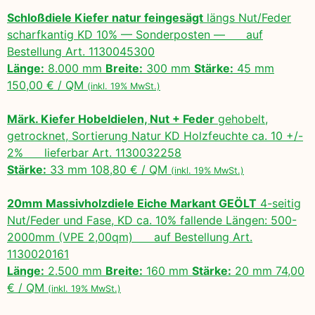
Schloßdiele Kiefer natur feingesägt
längs Nut/Feder
scharfkantig KD 10% — Sonderposten — auf
Bestellung Art. 1130045300
Länge:
8.000 mm
Breite:
300 mm
Stärke:
45 mm
150,00 € / QM
(inkl. 19% MwSt.)
Märk. Kiefer Hobeldielen, Nut + Feder
gehobelt,
getrocknet, Sortierung Natur KD Holzfeuchte ca. 10 +/-
2% lieferbar Art. 1130032258
Stärke:
33 mm 108,80 € / QM
(inkl. 19% MwSt.)
20mm Massivholzdiele Eiche Markant GEÖLT
4-seitig
Nut/Feder und Fase, KD ca. 10% fallende Längen: 500-
2000mm (VPE 2,00qm) auf Bestellung Art.
1130020161
Länge:
2.500 mm
Breite:
160 mm
Stärke:
20 mm 74,00
€ / QM
(inkl. 19% MwSt.)