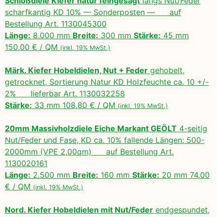
Schloßdiele Kiefer natur feingesägt
längs Nut/Feder
scharfkantig KD 10% — Sonderposten — auf
Bestellung Art. 1130045300
Länge:
8.000 mm
Breite:
300 mm
Stärke:
45 mm
150,00 € / QM
(inkl. 19% MwSt.)
Märk. Kiefer Hobeldielen, Nut + Feder
gehobelt,
getrocknet, Sortierung Natur KD Holzfeuchte ca. 10 +/-
2% lieferbar Art. 1130032258
Stärke:
33 mm 108,80 € / QM
(inkl. 19% MwSt.)
20mm Massivholzdiele Eiche Markant GEÖLT
4-seitig
Nut/Feder und Fase, KD ca. 10% fallende Längen: 500-
2000mm (VPE 2,00qm) auf Bestellung Art.
1130020161
Länge:
2.500 mm
Breite:
160 mm
Stärke:
20 mm 74,00
€ / QM
(inkl. 19% MwSt.)
Nord. Kiefer Hobeldielen mit Nut/Feder
endgespundet,