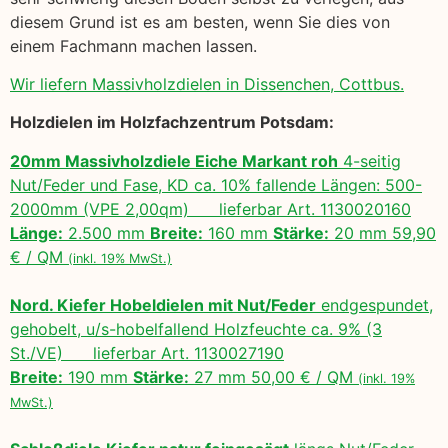
diesem Grund ist es am besten, wenn Sie dies von
einem Fachmann machen lassen.
Wir liefern Massivholzdielen in Dissenchen, Cottbus.
Holzdielen im Holzfachzentrum Potsdam:
20mm Massivholzdiele Eiche Markant roh
4-seitig
Nut/Feder und Fase, KD ca. 10% fallende Längen: 500-
2000mm (VPE 2,00qm) lieferbar Art. 1130020160
Länge:
2.500 mm
Breite:
160 mm
Stärke:
20 mm 59,90
€ / QM
(inkl. 19% MwSt.)
Nord. Kiefer Hobeldielen mit Nut/Feder
endgespundet,
gehobelt, u/s-hobelfallend Holzfeuchte ca. 9% (3
St./VE) lieferbar Art. 1130027190
Breite:
190 mm
Stärke:
27 mm 50,00 € / QM
(inkl. 19%
MwSt.)