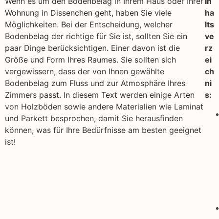
Wenn es um den Bodenbelag in Ihrem Haus oder Ihrer
In
Wohnung in Dissenchen geht, haben Sie viele
ha
Möglichkeiten. Bei der Entscheidung, welcher
lts
Bodenbelag der richtige für Sie ist, sollten Sie ein
ve
paar Dinge berücksichtigen. Einer davon ist die
rz
Größe und Form Ihres Raumes. Sie sollten sich
ei
vergewissern, dass der von Ihnen gewählte
ch
Bodenbelag zum Fluss und zur Atmosphäre Ihres
ni
Zimmers passt. In diesem Text werden einige Arten
s:
von Holzböden sowie andere Materialien wie Laminat
und Parkett besprochen, damit Sie herausfinden
können, was für Ihre Bedürfnisse am besten geeignet
ist!