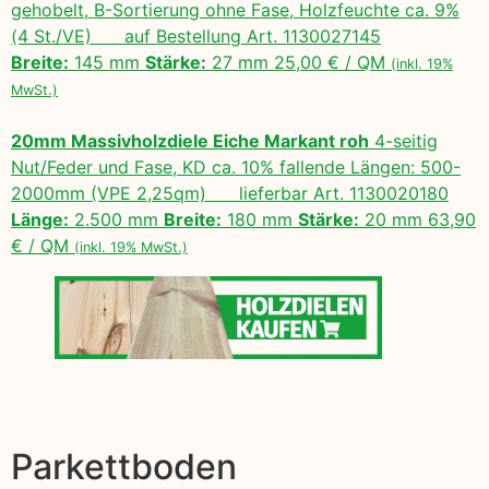
gehobelt, B-Sortierung ohne Fase, Holzfeuchte ca. 9%
(4 St./VE) auf Bestellung Art. 1130027145
Breite:
145 mm
Stärke:
27 mm 25,00 € / QM
(inkl. 19%
MwSt.)
20mm Massivholzdiele Eiche Markant roh
4-seitig
Nut/Feder und Fase, KD ca. 10% fallende Längen: 500-
2000mm (VPE 2,25qm) lieferbar Art. 1130020180
Länge:
2.500 mm
Breite:
180 mm
Stärke:
20 mm 63,90
€ / QM
(inkl. 19% MwSt.)
Parkettboden