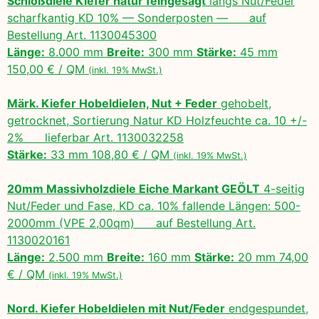
Schloßdiele Kiefer natur feingesägt
längs Nut/Feder
scharfkantig KD 10% — Sonderposten — auf
Bestellung Art. 1130045300
Länge:
8.000 mm
Breite:
300 mm
Stärke:
45 mm
150,00 € / QM
(inkl. 19% MwSt.)
Märk. Kiefer Hobeldielen, Nut + Feder
gehobelt,
getrocknet, Sortierung Natur KD Holzfeuchte ca. 10 +/-
2% lieferbar Art. 1130032258
Stärke:
33 mm 108,80 € / QM
(inkl. 19% MwSt.)
20mm Massivholzdiele Eiche Markant GEÖLT
4-seitig
Nut/Feder und Fase, KD ca. 10% fallende Längen: 500-
2000mm (VPE 2,00qm) auf Bestellung Art.
1130020161
Länge:
2.500 mm
Breite:
160 mm
Stärke:
20 mm 74,00
€ / QM
(inkl. 19% MwSt.)
Nord. Kiefer Hobeldielen mit Nut/Feder
endgespundet,