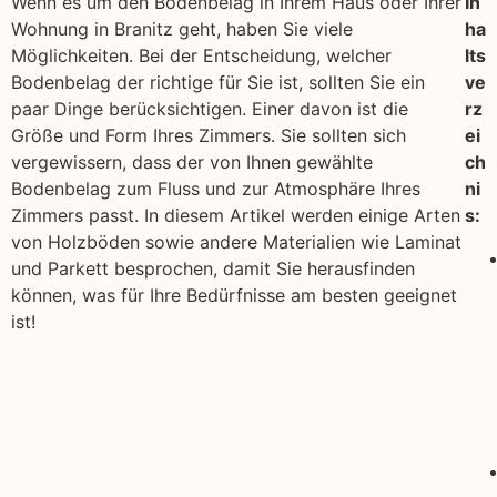
Wenn es um den Bodenbelag in Ihrem Haus oder Ihrer
In
Wohnung in Branitz geht, haben Sie viele
ha
Möglichkeiten. Bei der Entscheidung, welcher
lts
Bodenbelag der richtige für Sie ist, sollten Sie ein
ve
paar Dinge berücksichtigen. Einer davon ist die
rz
Größe und Form Ihres Zimmers. Sie sollten sich
ei
vergewissern, dass der von Ihnen gewählte
ch
Bodenbelag zum Fluss und zur Atmosphäre Ihres
ni
Zimmers passt. In diesem Artikel werden einige Arten
s:
von Holzböden sowie andere Materialien wie Laminat
und Parkett besprochen, damit Sie herausfinden
können, was für Ihre Bedürfnisse am besten geeignet
ist!