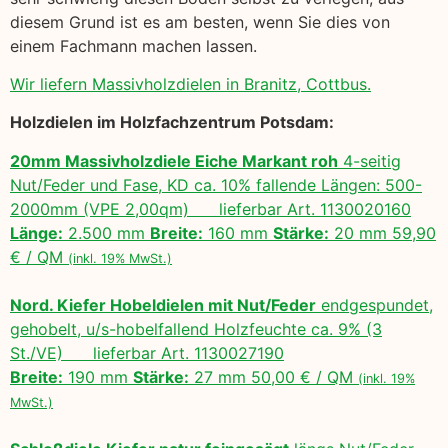
diesem Grund ist es am besten, wenn Sie dies von
einem Fachmann machen lassen.
Wir liefern Massivholzdielen in Branitz, Cottbus.
Holzdielen im Holzfachzentrum Potsdam:
20mm Massivholzdiele Eiche Markant roh
4-seitig
Nut/Feder und Fase, KD ca. 10% fallende Längen: 500-
2000mm (VPE 2,00qm) lieferbar Art. 1130020160
Länge:
2.500 mm
Breite:
160 mm
Stärke:
20 mm 59,90
€ / QM
(inkl. 19% MwSt.)
Nord. Kiefer Hobeldielen mit Nut/Feder
endgespundet,
gehobelt, u/s-hobelfallend Holzfeuchte ca. 9% (3
St./VE) lieferbar Art. 1130027190
Breite:
190 mm
Stärke:
27 mm 50,00 € / QM
(inkl. 19%
MwSt.)