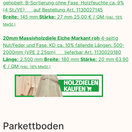
gehobelt, B-Sortierung ohne Fase, Holzfeuchte ca. 9%
(4 St./VE) auf Bestellung Art. 1130027145
Breite:
145 mm
Stärke:
27 mm 25,00 € / QM
(inkl. 19%
MwSt.)
20mm Massivholzdiele Eiche Markant roh
4-seitig
Nut/Feder und Fase, KD ca. 10% fallende Längen: 500-
2000mm (VPE 2,25qm) lieferbar Art. 1130020180
Länge:
2.500 mm
Breite:
180 mm
Stärke:
20 mm 63,90
€ / QM
(inkl. 19% MwSt.)
Parkettboden