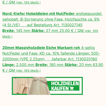
€ / QM
(inkl. 19% MwSt.)
Nord. Kiefer Hobeldielen mit Nut/Feder
endgespundet,
gehobelt, B-Sortierung ohne Fase, Holzfeuchte ca. 9%
(4 St./VE) auf Bestellung Art. 1130027145
Breite:
145 mm
Stärke:
27 mm 25,00 € / QM
(inkl. 19%
MwSt.)
20mm Massivholzdiele Eiche Markant roh
4-seitig
Nut/Feder und Fase, KD ca. 10% fallende Längen: 500-
2000mm (VPE 2,25qm) lieferbar Art. 1130020180
Länge:
2.500 mm
Breite:
180 mm
Stärke:
20 mm 63,90
€ / QM
(inkl. 19% MwSt.)