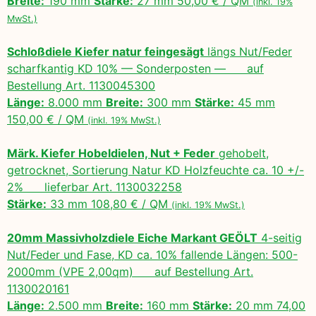
Breite:
190 mm
Stärke:
27 mm 50,00 € / QM
(inkl. 19%
MwSt.)
Schloßdiele Kiefer natur feingesägt
längs Nut/Feder
scharfkantig KD 10% — Sonderposten — auf
Bestellung Art. 1130045300
Länge:
8.000 mm
Breite:
300 mm
Stärke:
45 mm
150,00 € / QM
(inkl. 19% MwSt.)
Märk. Kiefer Hobeldielen, Nut + Feder
gehobelt,
getrocknet, Sortierung Natur KD Holzfeuchte ca. 10 +/-
2% lieferbar Art. 1130032258
Stärke:
33 mm 108,80 € / QM
(inkl. 19% MwSt.)
20mm Massivholzdiele Eiche Markant GEÖLT
4-seitig
Nut/Feder und Fase, KD ca. 10% fallende Längen: 500-
2000mm (VPE 2,00qm) auf Bestellung Art.
1130020161
Länge:
2.500 mm
Breite:
160 mm
Stärke:
20 mm 74,00