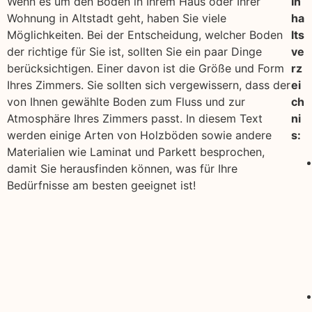
Wenn es um den Boden in Ihrem Haus oder Ihrer
In
Wohnung in Altstadt geht, haben Sie viele
ha
Möglichkeiten. Bei der Entscheidung, welcher Boden
lts
der richtige für Sie ist, sollten Sie ein paar Dinge
ve
berücksichtigen. Einer davon ist die Größe und Form
rz
Ihres Zimmers. Sie sollten sich vergewissern, dass der
ei
von Ihnen gewählte Boden zum Fluss und zur
ch
Atmosphäre Ihres Zimmers passt. In diesem Text
ni
werden einige Arten von Holzböden sowie andere
s:
Materialien wie Laminat und Parkett besprochen,
damit Sie herausfinden können, was für Ihre
Bedürfnisse am besten geeignet ist!