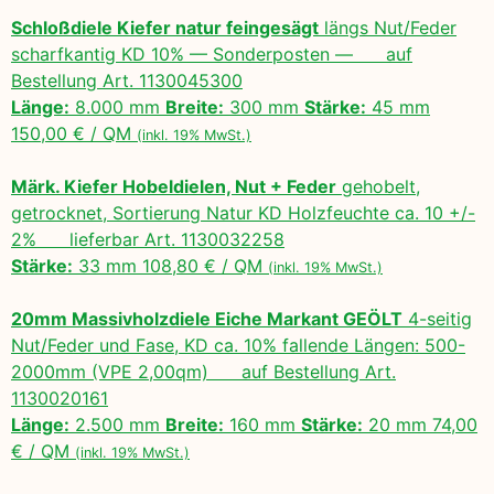
Schloßdiele Kiefer natur feingesägt
längs Nut/Feder
scharfkantig KD 10% — Sonderposten — auf
Bestellung Art. 1130045300
Länge:
8.000 mm
Breite:
300 mm
Stärke:
45 mm
150,00 € / QM
(inkl. 19% MwSt.)
Märk. Kiefer Hobeldielen, Nut + Feder
gehobelt,
getrocknet, Sortierung Natur KD Holzfeuchte ca. 10 +/-
2% lieferbar Art. 1130032258
Stärke:
33 mm 108,80 € / QM
(inkl. 19% MwSt.)
20mm Massivholzdiele Eiche Markant GEÖLT
4-seitig
Nut/Feder und Fase, KD ca. 10% fallende Längen: 500-
2000mm (VPE 2,00qm) auf Bestellung Art.
1130020161
Länge:
2.500 mm
Breite:
160 mm
Stärke:
20 mm 74,00
€ / QM
(inkl. 19% MwSt.)