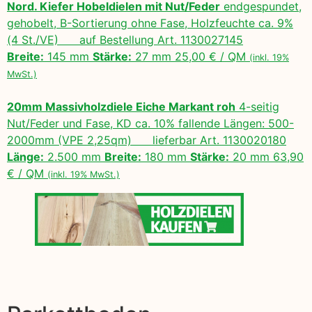
Nord. Kiefer Hobeldielen mit Nut/Feder
endgespundet,
gehobelt, B-Sortierung ohne Fase, Holzfeuchte ca. 9%
(4 St./VE) auf Bestellung Art. 1130027145
Breite:
145 mm
Stärke:
27 mm 25,00 € / QM
(inkl. 19%
MwSt.)
20mm Massivholzdiele Eiche Markant roh
4-seitig
Nut/Feder und Fase, KD ca. 10% fallende Längen: 500-
2000mm (VPE 2,25qm) lieferbar Art. 1130020180
Länge:
2.500 mm
Breite:
180 mm
Stärke:
20 mm 63,90
€ / QM
(inkl. 19% MwSt.)