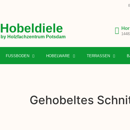
B
Hobeldiele
Hor
1448
by Holzfachzentrum Potsdam
FUSSBODEN
HOBELWARE
TERRASSEN
B
Gehobeltes Schnit