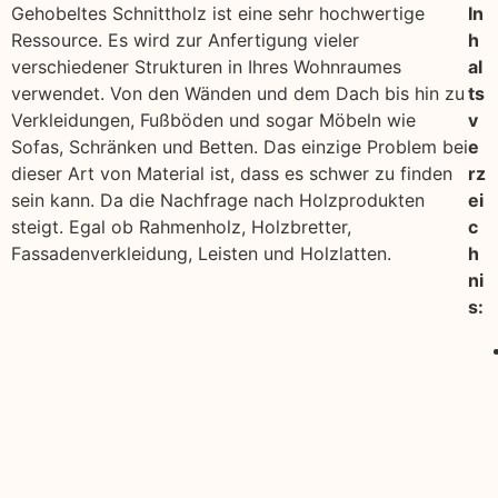
Gehobeltes Schnittholz ist eine sehr hochwertige
In
Ressource. Es wird zur Anfertigung vieler
h
verschiedener Strukturen in Ihres Wohnraumes
al
verwendet. Von den Wänden und dem Dach bis hin zu
ts
Verkleidungen, Fußböden und sogar Möbeln wie
v
Sofas, Schränken und Betten. Das einzige Problem bei
e
dieser Art von Material ist, dass es schwer zu finden
rz
sein kann. Da die Nachfrage nach Holzprodukten
ei
steigt. Egal ob Rahmenholz, Holzbretter,
c
Fassadenverkleidung, Leisten und Holzlatten.
h
ni
s: