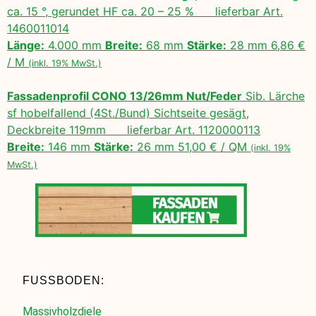
ca. 15 °, gerundet HF ca. 20 – 25 % lieferbar Art.
1460011014
Länge:
4.000 mm
Breite:
68 mm
Stärke:
28 mm 6,86 €
/ M
(inkl. 19% MwSt.)
Fassadenprofil CONO 13/26mm Nut/Feder
Sib. Lärche
sf hobelfallend (4St./Bund) Sichtseite gesägt,
Deckbreite 119mm lieferbar Art. 1120000113
Breite:
146 mm
Stärke:
26 mm 51,00 € / QM
(inkl. 19%
MwSt.)
FUSSBODEN:
Massivholzdiele