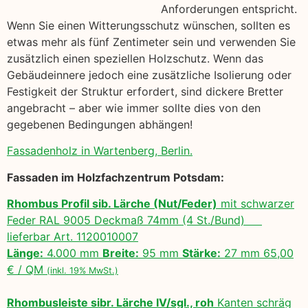
Anforderungen entspricht.
Wenn Sie einen Witterungsschutz wünschen, sollten es
etwas mehr als fünf Zentimeter sein und verwenden Sie
zusätzlich einen speziellen Holzschutz. Wenn das
Gebäudeinnere jedoch eine zusätzliche Isolierung oder
Festigkeit der Struktur erfordert, sind dickere Bretter
angebracht – aber wie immer sollte dies von den
gegebenen Bedingungen abhängen!
Fassadenholz in Wartenberg, Berlin.
Fassaden im Holzfachzentrum Potsdam:
Rhombus Profil sib. Lärche (Nut/Feder)
mit schwarzer
Feder RAL 9005 Deckmaß 74mm (4 St./Bund)
lieferbar Art. 1120010007
Länge:
4.000 mm
Breite:
95 mm
Stärke:
27 mm 65,00
€ / QM
(inkl. 19% MwSt.)
Rhombusleiste sibr. Lärche IV/sgl., roh
Kanten schräg