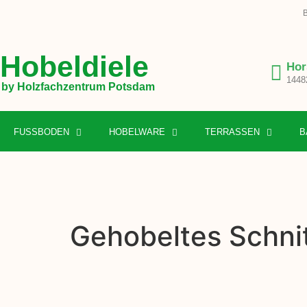
B
Hobeldiele
Hor
1448
by Holzfachzentrum Potsdam
FUSSBODEN
HOBELWARE
TERRASSEN
B
Gehobeltes Schnit