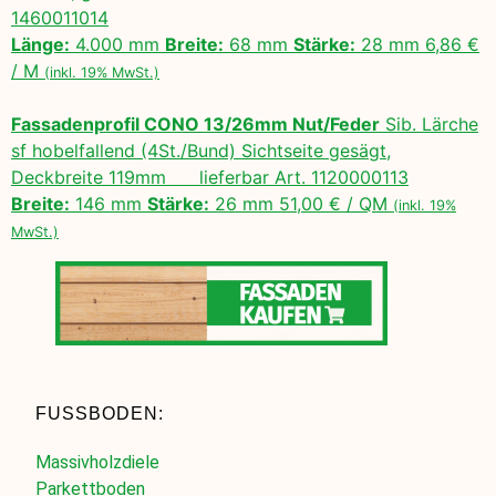
1460011014
Länge:
4.000 mm
Breite:
68 mm
Stärke:
28 mm 6,86 €
/ M
(inkl. 19% MwSt.)
Fassadenprofil CONO 13/26mm Nut/Feder
Sib. Lärche
sf hobelfallend (4St./Bund) Sichtseite gesägt,
Deckbreite 119mm lieferbar Art. 1120000113
Breite:
146 mm
Stärke:
26 mm 51,00 € / QM
(inkl. 19%
MwSt.)
FUSSBODEN:
Massivholzdiele
Parkettboden