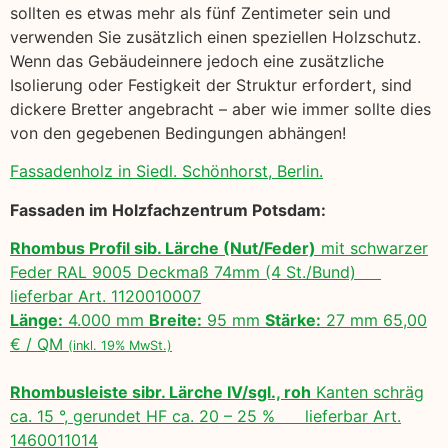
sollten es etwas mehr als fünf Zentimeter sein und
verwenden Sie zusätzlich einen speziellen Holzschutz.
Wenn das Gebäudeinnere jedoch eine zusätzliche
Isolierung oder Festigkeit der Struktur erfordert, sind
dickere Bretter angebracht – aber wie immer sollte dies
von den gegebenen Bedingungen abhängen!
Fassadenholz in Siedl. Schönhorst, Berlin.
Fassaden im Holzfachzentrum Potsdam:
Rhombus Profil sib. Lärche (Nut/Feder)
mit schwarzer
Feder RAL 9005 Deckmaß 74mm (4 St./Bund)
lieferbar Art. 1120010007
Länge:
4.000 mm
Breite:
95 mm
Stärke:
27 mm 65,00
€ / QM
(inkl. 19% MwSt.)
Rhombusleiste sibr. Lärche IV/sgl., roh
Kanten schräg
ca. 15 °, gerundet HF ca. 20 – 25 % lieferbar Art.
1460011014