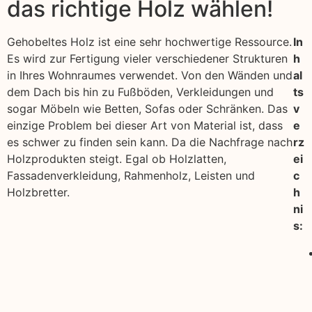
das richtige Holz wählen!
Gehobeltes Holz ist eine sehr hochwertige Ressource.
In
Es wird zur Fertigung vieler verschiedener Strukturen
h
in Ihres Wohnraumes verwendet. Von den Wänden und
al
dem Dach bis hin zu Fußböden, Verkleidungen und
ts
sogar Möbeln wie Betten, Sofas oder Schränken. Das
v
einzige Problem bei dieser Art von Material ist, dass
e
es schwer zu finden sein kann. Da die Nachfrage nach
rz
Holzprodukten steigt. Egal ob Holzlatten,
ei
Fassadenverkleidung, Rahmenholz, Leisten und
c
Holzbretter.
h
ni
s: