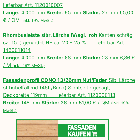
lieferbar Art. 1120010007
Länge:
4.000 mm
Breite:
95 mm
Stärke:
27 mm 65,00
€ / QM
(inkl. 19% MwSt.)
Rhombusleiste sibr. Lärche IV/sgl., roh
Kanten schräg
ca. 15 °, gerundet HF ca. 20 – 25 % lieferbar Art.
1460011014
Länge:
4.000 mm
Breite:
68 mm
Stärke:
28 mm 6,86 €
/ M
(inkl. 19% MwSt.)
Fassadenprofil CONO 13/26mm Nut/Feder
Sib. Lärche
sf hobelfallend (4St./Bund) Sichtseite gesägt,
Deckbreite 119mm lieferbar Art. 1120000113
Breite:
146 mm
Stärke:
26 mm 51,00 € / QM
(inkl. 19%
MwSt.)