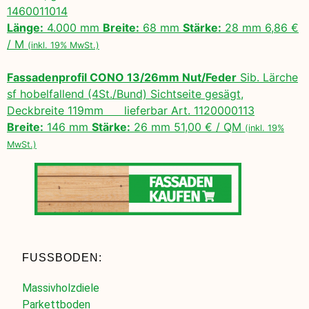
1460011014
Länge:
4.000 mm
Breite:
68 mm
Stärke:
28 mm 6,86 €
/ M
(inkl. 19% MwSt.)
Fassadenprofil CONO 13/26mm Nut/Feder
Sib. Lärche
sf hobelfallend (4St./Bund) Sichtseite gesägt,
Deckbreite 119mm lieferbar Art. 1120000113
Breite:
146 mm
Stärke:
26 mm 51,00 € / QM
(inkl. 19%
MwSt.)
FUSSBODEN:
Massivholzdiele
Parkettboden