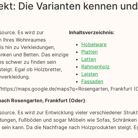
kt: Die Varianten kennen und 
source. Es wird zur
Inhaltsverzeichnis:
in Ihres Wohnraumes
Hobelware
 hin zu Verkleidungen,
Platten
nken und Betten. Das einzige
Latten
 es schwer zu finden sein
Rahmenholz
eigt. Egal ob Holzbretter,
Leisten
nverkleidung.
Fassaden
https://maps.google.de/maps?q=Rosengarten, Frankfurt (O
nach Rosengarten, Frankfurt (Oder)
:
ssource. Es wird zur Entwicklung vieler verschiedener Stru
dungen, Fußböden und sogar Möbeln wie Sofas, Schränken u
n sein kann. Da die Nachfrage nach Holzprodukten steigt. Eg