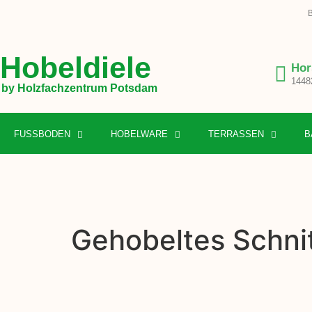
B
Hobeldiele
Hor
1448
by Holzfachzentrum Potsdam
FUSSBODEN
HOBELWARE
TERRASSEN
B
Gehobeltes Schni