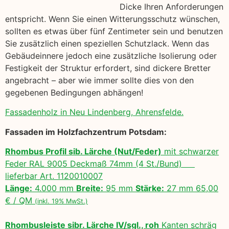
Dicke Ihren Anforderungen
entspricht. Wenn Sie einen Witterungsschutz wünschen,
sollten es etwas über fünf Zentimeter sein und benutzen
Sie zusätzlich einen speziellen Schutzlack. Wenn das
Gebäudeinnere jedoch eine zusätzliche Isolierung oder
Festigkeit der Struktur erfordert, sind dickere Bretter
angebracht – aber wie immer sollte dies von den
gegebenen Bedingungen abhängen!
Fassadenholz in Neu Lindenberg, Ahrensfelde.
Fassaden im Holzfachzentrum Potsdam:
Rhombus Profil sib. Lärche (Nut/Feder)
mit schwarzer
Feder RAL 9005 Deckmaß 74mm (4 St./Bund)
lieferbar Art. 1120010007
Länge:
4.000 mm
Breite:
95 mm
Stärke:
27 mm 65,00
€ / QM
(inkl. 19% MwSt.)
Rhombusleiste sibr. Lärche IV/sgl., roh
Kanten schräg