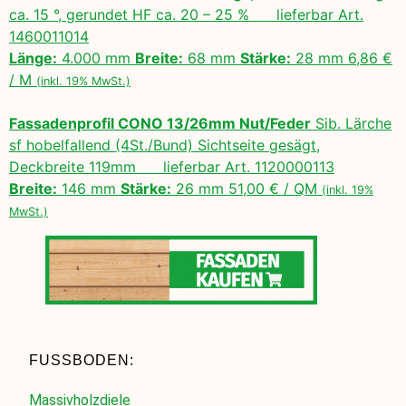
ca. 15 °, gerundet HF ca. 20 – 25 % lieferbar Art.
1460011014
Länge:
4.000 mm
Breite:
68 mm
Stärke:
28 mm 6,86 €
/ M
(inkl. 19% MwSt.)
Fassadenprofil CONO 13/26mm Nut/Feder
Sib. Lärche
sf hobelfallend (4St./Bund) Sichtseite gesägt,
Deckbreite 119mm lieferbar Art. 1120000113
Breite:
146 mm
Stärke:
26 mm 51,00 € / QM
(inkl. 19%
MwSt.)
FUSSBODEN:
Massivholzdiele