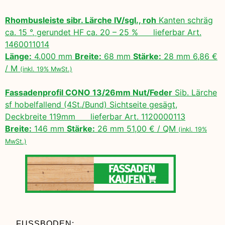
Rhombusleiste sibr. Lärche IV/sgl., roh
Kanten schräg
ca. 15 °, gerundet HF ca. 20 – 25 % lieferbar Art.
1460011014
Länge:
4.000 mm
Breite:
68 mm
Stärke:
28 mm 6,86 €
/ M
(inkl. 19% MwSt.)
Fassadenprofil CONO 13/26mm Nut/Feder
Sib. Lärche
sf hobelfallend (4St./Bund) Sichtseite gesägt,
Deckbreite 119mm lieferbar Art. 1120000113
Breite:
146 mm
Stärke:
26 mm 51,00 € / QM
(inkl. 19%
MwSt.)
FUSSBODEN: