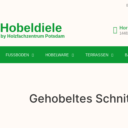
B
Hobeldiele
Hor
1448
by Holzfachzentrum Potsdam
FUSSBODEN
HOBELWARE
TERRASSEN
B
Gehobeltes Schni