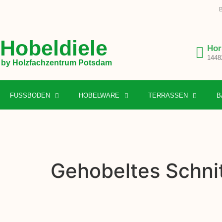
B
Hobeldiele
Hor
1448
by Holzfachzentrum Potsdam
FUSSBODEN
HOBELWARE
TERRASSEN
B
Gehobeltes Schnit