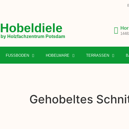
B
Hobeldiele
Hor
1448
by Holzfachzentrum Potsdam
FUSSBODEN
HOBELWARE
TERRASSEN
B
Gehobeltes Schnit