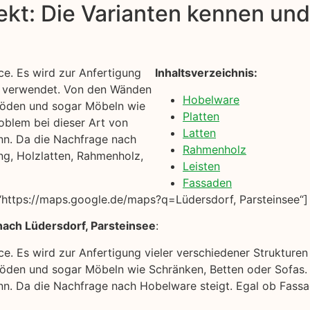
kt: Die Varianten kennen und 
e. Es wird zur Anfertigung
Inhaltsverzeichnis:
us verwendet. Von den Wänden
Hobelware
böden und sogar Möbeln wie
Platten
oblem bei dieser Art von
Latten
ann. Da die Nachfrage nach
Rahmenholz
ng, Holzlatten, Rahmenholz,
Leisten
Fassaden
https://maps.google.de/maps?q=Lüdersdorf, Parsteinsee“]
nach Lüdersdorf, Parsteinsee
:
ce. Es wird zur Anfertigung vieler verschiedener Struktur
öden und sogar Möbeln wie Schränken, Betten oder Sofas. 
kann. Da die Nachfrage nach Hobelware steigt. Egal ob Fass