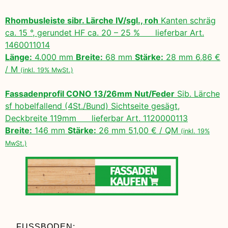
Rhombusleiste sibr. Lärche IV/sgl., roh
Kanten schräg
ca. 15 °, gerundet HF ca. 20 – 25 % lieferbar Art.
1460011014
Länge:
4.000 mm
Breite:
68 mm
Stärke:
28 mm 6,86 €
/ M
(inkl. 19% MwSt.)
Fassadenprofil CONO 13/26mm Nut/Feder
Sib. Lärche
sf hobelfallend (4St./Bund) Sichtseite gesägt,
Deckbreite 119mm lieferbar Art. 1120000113
Breite:
146 mm
Stärke:
26 mm 51,00 € / QM
(inkl. 19%
MwSt.)
FUSSBODEN: