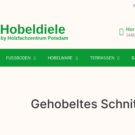
B
Hobeldiele
Hor
1448
by Holzfachzentrum Potsdam
FUSSBODEN
HOBELWARE
TERRASSEN
B
Gehobeltes Schnit