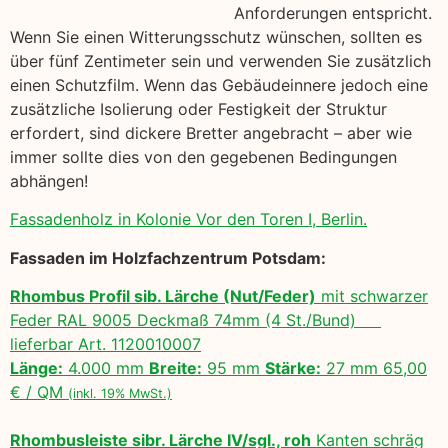
Anforderungen entspricht.
Wenn Sie einen Witterungsschutz wünschen, sollten es
über fünf Zentimeter sein und verwenden Sie zusätzlich
einen Schutzfilm. Wenn das Gebäudeinnere jedoch eine
zusätzliche Isolierung oder Festigkeit der Struktur
erfordert, sind dickere Bretter angebracht – aber wie
immer sollte dies von den gegebenen Bedingungen
abhängen!
Fassadenholz in Kolonie Vor den Toren I, Berlin.
Fassaden im Holzfachzentrum Potsdam:
Rhombus Profil sib. Lärche (Nut/Feder)
mit schwarzer
Feder RAL 9005 Deckmaß 74mm (4 St./Bund)
lieferbar Art. 1120010007
Länge:
4.000 mm
Breite:
95 mm
Stärke:
27 mm 65,00
€ / QM
(inkl. 19% MwSt.)
Rhombusleiste sibr. Lärche IV/sgl., roh
Kanten schräg