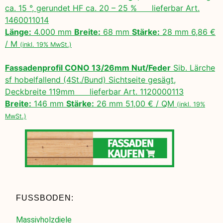
ca. 15 °, gerundet HF ca. 20 – 25 % lieferbar Art.
1460011014
Länge:
4.000 mm
Breite:
68 mm
Stärke:
28 mm 6,86 €
/ M
(inkl. 19% MwSt.)
Fassadenprofil CONO 13/26mm Nut/Feder
Sib. Lärche
sf hobelfallend (4St./Bund) Sichtseite gesägt,
Deckbreite 119mm lieferbar Art. 1120000113
Breite:
146 mm
Stärke:
26 mm 51,00 € / QM
(inkl. 19%
MwSt.)
FUSSBODEN:
Massivholzdiele