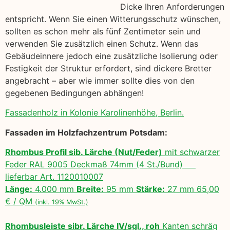
Dicke Ihren Anforderungen
entspricht. Wenn Sie einen Witterungsschutz wünschen,
sollten es schon mehr als fünf Zentimeter sein und
verwenden Sie zusätzlich einen Schutz. Wenn das
Gebäudeinnere jedoch eine zusätzliche Isolierung oder
Festigkeit der Struktur erfordert, sind dickere Bretter
angebracht – aber wie immer sollte dies von den
gegebenen Bedingungen abhängen!
Fassadenholz in Kolonie Karolinenhöhe, Berlin.
Fassaden im Holzfachzentrum Potsdam:
Rhombus Profil sib. Lärche (Nut/Feder)
mit schwarzer
Feder RAL 9005 Deckmaß 74mm (4 St./Bund)
lieferbar Art. 1120010007
Länge:
4.000 mm
Breite:
95 mm
Stärke:
27 mm 65,00
€ / QM
(inkl. 19% MwSt.)
Rhombusleiste sibr. Lärche IV/sgl., roh
Kanten schräg