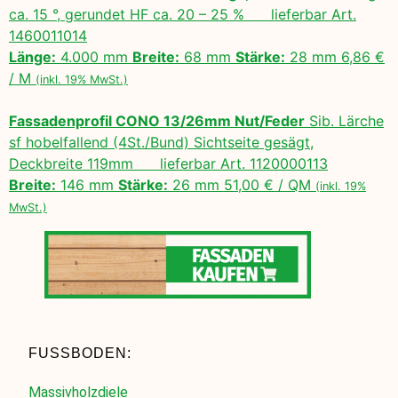
ca. 15 °, gerundet HF ca. 20 – 25 % lieferbar Art.
1460011014
Länge:
4.000 mm
Breite:
68 mm
Stärke:
28 mm 6,86 €
/ M
(inkl. 19% MwSt.)
Fassadenprofil CONO 13/26mm Nut/Feder
Sib. Lärche
sf hobelfallend (4St./Bund) Sichtseite gesägt,
Deckbreite 119mm lieferbar Art. 1120000113
Breite:
146 mm
Stärke:
26 mm 51,00 € / QM
(inkl. 19%
MwSt.)
FUSSBODEN:
Massivholzdiele