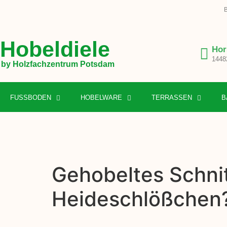
B
Hobeldiele
Hor
1448
by Holzfachzentrum Potsdam
FUSSBODEN
HOBELWARE
TERRASSEN
B
Gehobeltes Schnit
Heideschlößchen