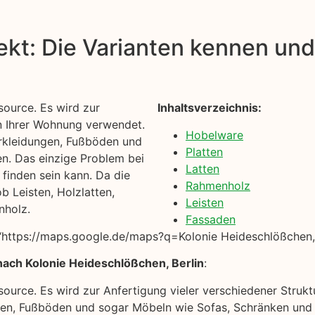
kt: Die Varianten kennen und 
source. Es wird zur
Inhaltsverzeichnis:
in Ihrer Wohnung verwendet.
Hobelware
rkleidungen, Fußböden und
Platten
n. Das einzige Problem bei
Latten
 finden sein kann. Da die
Rahmenholz
b Leisten, Holzlatten,
Leisten
nholz.
Fassaden
https://maps.google.de/maps?q=Kolonie Heideschlößchen, 
nach Kolonie Heideschlößchen, Berlin
:
ssource. Es wird zur Anfertigung vieler verschiedener Stru
n, Fußböden und sogar Möbeln wie Sofas, Schränken und B