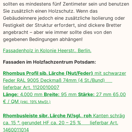
sollten es mindestens fünf Zentimeter sein und benutzen
Sie zusätzlich einen Holzschutz. Wenn das
Gebäudeinnere jedoch eine zusätzliche Isolierung oder
Festigkeit der Struktur erfordert, sind dickere Bretter
angebracht – aber wie immer sollte dies von den
gegebenen Bedingungen abhängen!
Fassadenholz in Kolonie Heerstr., Berlin.
Fassaden im Holzfachzentrum Potsdam:
Rhombus Profil sib. Lärche (Nut/Feder)
mit schwarzer
Feder RAL 9005 Deckmaß 74mm (4 St./Bund)
lieferbar Art. 1120010007
Länge:
4.000 mm
Breite:
95 mm
Stärke:
27 mm 65,00
€ / QM
(inkl. 19% MwSt.)
Rhombusleiste sibr. Lärche IV/sgl., roh
Kanten schräg
ca. 15 °, gerundet HF ca. 20 – 25 % lieferbar Art.
1460011014