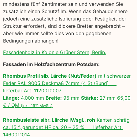
mindestens fünf Zentimeter sein und verwenden Sie
zusätzlich einen Schutzfilm. Wenn das Gebäudeinnere
jedoch eine zusätzliche Isolierung oder Festigkeit der
Struktur erfordert, sind dickere Bretter angebracht –
aber wie immer sollte dies von den gegebenen
Bedingungen abhängen!
Fassadenholz in Kolonie Grüner Stern, Berlin.
Fassaden im Holzfachzentrum Potsdam:
Rhombus Profil sib. Lärche (Nut/Feder)
mit schwarzer
Feder RAL 9005 Deckmaß 74mm (4 St./Bund)
lieferbar Art. 1120010007
Länge:
4.000 mm
Breite:
95 mm
Stärke:
27 mm 65,00
€ / QM
(inkl. 19% MwSt.)
Rhombusleiste sibr. Lärche IV/sgl., roh
Kanten schräg
ca. 15 °, gerundet HF ca. 20 – 25 % lieferbar Art.
1460011014