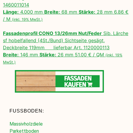
1460011014
Länge:
4.000 mm
Breite:
68 mm
Stärke:
28 mm 6,86 €
/ M
(inkl. 19% MwSt.)
Fassadenprofil CONO 13/26mm Nut/Feder
Sib. Lärche
sf hobelfallend (4St./Bund) Sichtseite gesägt,
Deckbreite 119mm lieferbar Art. 1120000113
Breite:
146 mm
Stärke:
26 mm 51,00 € / QM
(inkl. 19%
MwSt.)
FUSSBODEN:
Massivholzdiele
Parkettboden